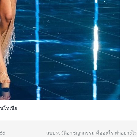
นโทเนีย
66
ลบประวัติอาชญากรรม คืออะไร ทำอย่างไร