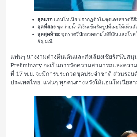
ลุคแรก
แอนโทเนีย
ปรากฏตัวในชุดเดรสราตรีสีม
ลุคที่สอง
ชุดว่ายน้ำสีเงินเข้มรัดรูปที่เผยให้เห็
ลุคสุดท้าย:
ชุดราตรีปักลวดลายไล่สีเงินและโรส
อัญมณี
แฟนๆ นางงามต่างตื่นเต้นและส่งเสียงเชียร์สนับสนุ
Preliminary จะเป็นการวัดความสามารถและความงาม
ที่ 17 พ.ย. จะมีการประกวดชุดประจำชาติ ส่วนรอบตั
ประเทศไทย. แฟนๆ ทุกคนต่างหวังให้แอนโทเนียสา