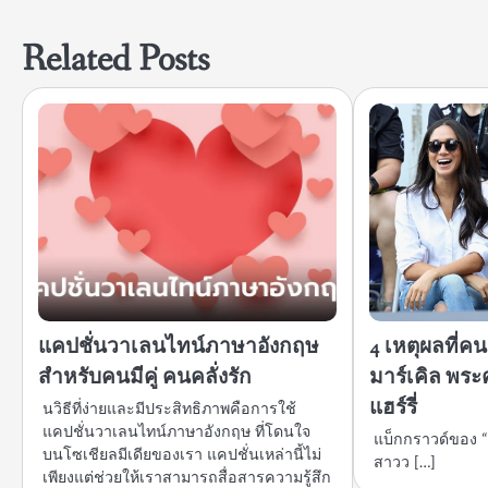
เรื่อง
Related Posts
แคปชั่นวาเลนไทน์ภาษาอังกฤษ
4 เหตุผลที่ค
สำหรับคนมีคู่ คนคลั่งรัก
มาร์เคิล พระ
แฮร์รี่
นวิธีที่ง่ายและมีประสิทธิภาพคือการใช้
แคปชั่นวาเลนไทน์ภาษาอังกฤษ ที่โดนใจ
แบ็กกราวด์ของ “
บนโซเชียลมีเดียของเรา แคปชั่นเหล่านี้ไม่
สาวว […]
เพียงแต่ช่วยให้เราสามารถสื่อสารความรู้สึก