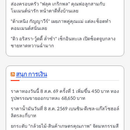
ส่องครอบครัว "ฟลุค เกริกพล" คุณพ่อลูกสามกับ
โมเมนต์น่ารัก หน้าตาดีทั้งบ้านเลย
"ต้าเหนิง กัญญาวีร์" เผยภาพคู่คุณแม่ แต่ละช็อตทำ
คอมเมนต์สนั่นเลย
"ดิว อริสรา-วู้ดดี้ ล่ำซำ" เช็กอินทะเล เปิดช็อตจูบกลาง
ชายหาดหวานฉ่ำมาก
สนุก การเงิน
ราคาทองวันนี้ 8 ส.ค. 69 ครั้งที่ 1 เพิ่มขึ้น 450 บาท ทอง
รูปพรรณขายออกบาทละ 68,650 บาท
ราคาน้ำมันวันที่ 8 ส.ค. 2569 เบนซิน-ดีเซล-แก๊สโซฮอล์
ลิตรละกี่บาท
ยกระดับ "กล้วยไม้-สินค้าเกษตรคุณภาพ" จัดมหกรรมสี