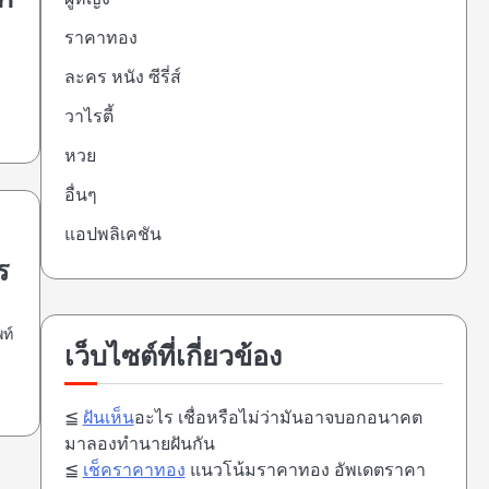
ปก
ราคาทอง
ละคร หนัง ซีรี่ส์
วาไรตี้
หวย
อื่นๆ
แอปพลิเคชัน
ร
พท์
เว็บไซต์ที่เกี่ยวข้อง
≦
ฝันเห็น
อะไร เชื่อหรือไม่ว่ามันอาจบอกอนาคต
มาลองทำนายฝันกัน
≦
เช็คราคาทอง
แนวโน้มราคาทอง อัพเดตราคา