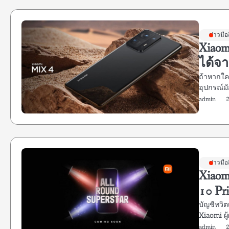
ข่าวมือ
Xiaom
ได้จา
ถ้าหากใคร
อุปกรณ์ม
admin
ข่าวมือ
Xiaom
10 Pr
บัญชีทวิ
Xiaomi ผ
admin