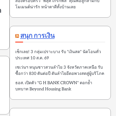
ส่องครอบครัว "ฟลุค เกริกพล" คุณพ่อลูกสามกับ
โมเมนต์น่ารัก หน้าตาดีทั้งบ้านเลย
า
สนุก การเงิน
เช็กเลย! 3 กลุ่มเปราะบาง รับ "เงินสด" นัดโอนทั่ว
ประเทศ 10 ส.ค. 69
เซเว่นฯ หนุนชาวสวนลำไย 3 จังหวัดภาคเหนือ รับ
ซื้อกว่า 830 ตันต่อปี ดันลำไยอีดอพวงสดสู่ผู้บริโภค
ธอส. เปิดตัว "G H BANK CROWN" ตอกย้ำ
บทบาท Beyond Housing Bank