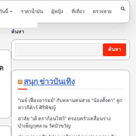
นนี้
ราคาน้ำมัน
ผู้หญิง
ที่เที่ยว
ตรวจหวย
ค้นหา
ค้นหา
ต
สนุก ข่าวบันเทิง
"เมย์ เฟื่องอารมย์" กับหลานคนสวย "น้องตั้งตา" ลูก
สาวกีต้าร์ ศิริพิชญ์
อาลัย "เต้ ดราก้อนไฟว์" ครอบครัวเคลื่อนร่าง
บำเพ็ญกุศล ณ วัดบัวขวัญ