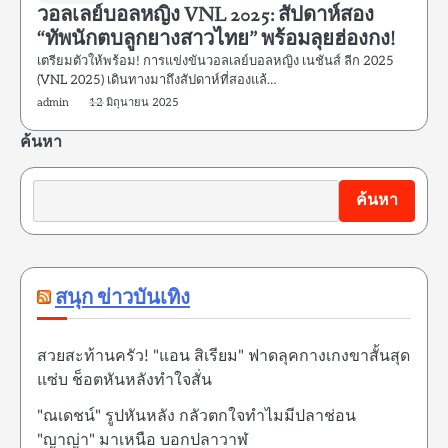
วอลเลย์บอลหญิง VNL 2025: สัปดาห์สอง
“ทัพนักตบลูกยางสาวไทย” พร้อมลุยฮ่องกง!
เตรียมตัวให้พร้อม! การแข่งขันวอลเลย์บอลหญิง เนชันส์ ลีก 2025
(VNL 2025) เดินทางมาถึงสัปดาห์ที่สองแล้…
admin
12 มิถุนายน 2025
ค้นหา
ค้นหา
สนุก ข่าวบันเทิง
สวยสะท้านครัว! "แอน สิเรียม" ฟาดลุคกางเกงขาสั้นสุด
แซ่บ ช็อตหันหลังทำใจสั่น
"ณเดชน์" รูปหันหลัง กลัวตกใจทำไมมีปลาช่อน
"ญาญ่า" มาเหนือ บอกปลาวาฬ