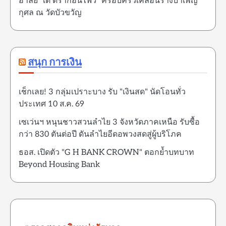
อาลัย "เต้ ดราก้อนไฟว์" ครอบครัวเคลื่อนร่างบำเพ็ญ
กุศล ณ วัดบัวขวัญ
สนุก การเงิน
เช็กเลย! 3 กลุ่มเปราะบาง รับ "เงินสด" นัดโอนทั่ว
ประเทศ 10 ส.ค. 69
เซเว่นฯ หนุนชาวสวนลำไย 3 จังหวัดภาคเหนือ รับซื้อ
กว่า 830 ตันต่อปี ดันลำไยอีดอพวงสดสู่ผู้บริโภค
ธอส. เปิดตัว "G H BANK CROWN" ตอกย้ำบทบาท
Beyond Housing Bank