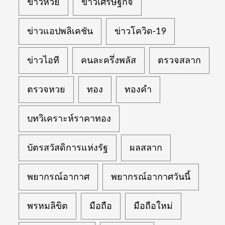
ข่าวหวย
ข่าวเศรษฐกิจ
ข่าวแอปพลิเคชัน
ข่าวโควิด-19
ข่าวไอที
คนละครึ่งพลัส
ตรวจสลาก
ตรวจหวย
ทอง
ทองคำ
บทวิเคราะห์ราคาทอง
บัตรสวัสดิการแห่งรัฐ
ผลสลาก
พยากรณ์อากาศ
พยากรณ์อากาศวันนี้
พรหมลิขิต
มือถือ
มือถือใหม่