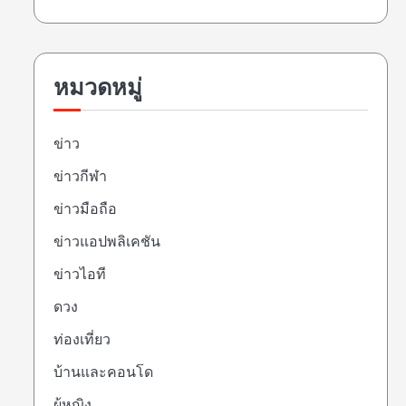
หมวดหมู่
ข่าว
ข่าวกีฬา
ข่าวมือถือ
ข่าวแอปพลิเคชัน
ข่าวไอที
ดวง
ท่องเที่ยว
บ้านและคอนโด
ผู้หญิง