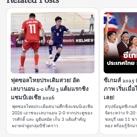
ฟุตซอลไทยประเดิมสวย! อัด
ซีเกมส์ 2025 (
เลบานอน 2-0 เก็บ 3 แต้มแรกชิง
ภาพ เริ่มเมื่อ
แชมป์เอเชีย 2026
เลย!
ฟุตซอลไทยประเดิมสนามศึกชิงแชมป์เอเชีย
สรุปข้อมูลซีเกมส
2026 เอาชนะเลบานอน 2-0 จากประตูของ
จัดระหว่าง 9-20
วรศักดิ์ และ มูฮัมหมัด เก็บ 3 แต้มสำคัญ
ชลบุรี เผย 11 ชา
ผงาดจ่าฝูงกลุ่มบีชั่วคราว
ทอง พร้อมรู้จั