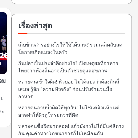
เรื่องล่าสุด
เก็บข้าวสารอย่างไรให้ใช้ได้นาน? รวมเคล็ดลับลด
โอกาสเกิดแมลงในครัว
กินปลาเป็นประจำดีอย่างไร? เปิดเหตุผลที่อาหาร
ไทยจากท้องถิ่นอาจเป็นตัวช่วยดูแลสุขภาพ
รวม
หลายคนเข้าใจผิด! หิวบ่อย ไม่ได้แปลว่าต้องกินถี่
เสมอ รู้จัก “ความหิวจริง” ก่อนปรับจำนวนมื้อ
อาหาร
NL
2
หลายคนอาบน้ำผิดวิธีทุกวัน! ไม่ใช่แค่ผิวแห้ง แต่
ละ
อาจทำให้ผิวดูโทรมกว่าที่คิด
หลายคนซื้อผิดมาตลอด! แก้วมังกรไม่ได้มีแค่สีต่าง
กัน คุณค่าทางโภชนาการก็ไม่เหมือนกัน