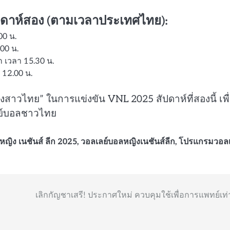
ดาห์สอง (ตามเวลาประเทศไทย):
00 น.
00 น.
 เวลา 15.30 น.
 12.00 น.
งสาวไทย” ในการแข่งขัน VNL 2025 สัปดาห์ที่สองนี้ เพื
ลย์บอลชาวไทย
ญิง เนชันส์ ลีก 2025
,
วอลเลย์บอลหญิงเนชันส์ลีก
,
โปรแกรมวอลเ
เลิกกัญชาเสรี! ประกาศใหม่ ควบคุมใช้เพื่อการแพทย์เท่า