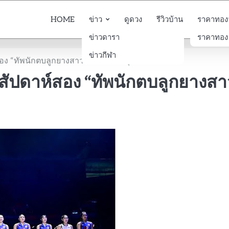
HOME
ข่าว
ดูดวง
รีวิวบ้าน
ราคาทองวั
ข่าวดารา
ราคาทอง
ข่าวกีฬา
อง “ทัพนักตบลูกยางสาวไทย” พร้อมลุยฮ่องกง!
สัปดาห์สอง “ทัพนักตบลูกยางสา