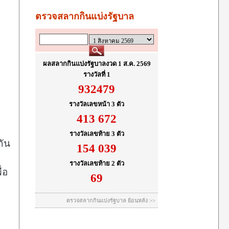
ง
กัน
่อ