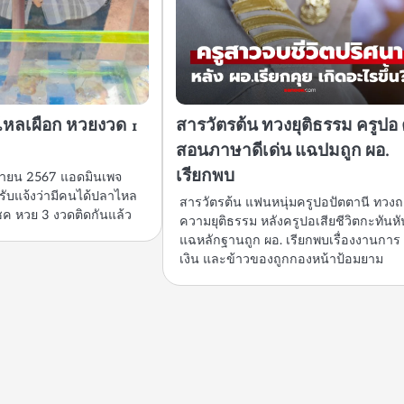
ไหลเผือก หวยงวด 1
สารวัตรต้น ทวงยุติธรรม ครูปอ 
สอนภาษาดีเด่น แฉปมถูก ผอ.
เรียกพบ
ิถุนายน 2567 แอดมินเพจ
้รับแจ้งว่ามีคนได้ปลาไหล
สารวัตรต้น แฟนหนุ่มครูปอปัตตานี ทวง
ค หวย 3 งวดติดกันแล้ว
ความยุติธรรม หลังครูปอเสียชีวิตกะทันหั
แฉหลักฐานถูก ผอ. เรียกพบเรื่องงานการ
เงิน และข้าวของถูกกองหน้าป้อมยาม