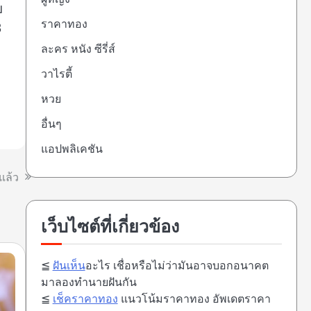
ย
ราคาทอง
3
ละคร หนัง ซีรี่ส์
วาไรตี้
หวย
อื่นๆ
แอปพลิเคชัน
แล้ว
เว็บไซต์ที่เกี่ยวข้อง
≦
ฝันเห็น
อะไร เชื่อหรือไม่ว่ามันอาจบอกอนาคต
มาลองทำนายฝันกัน
≦
เช็คราคาทอง
แนวโน้มราคาทอง อัพเดตราคา