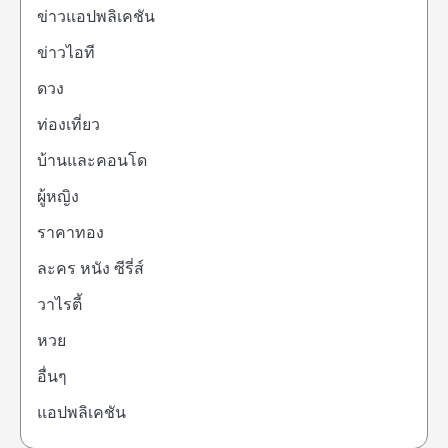
ข่าวแอปพลิเคชัน
ข่าวไอที
ดวง
ท่องเที่ยว
บ้านและคอนโด
ผู้หญิง
ราคาทอง
ละคร หนัง ซีรี่ส์
วาไรตี้
หวย
อื่นๆ
แอปพลิเคชัน