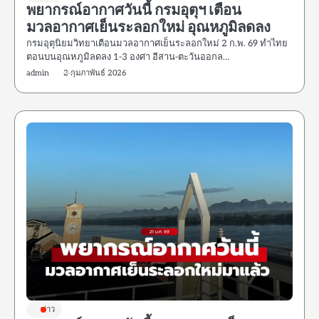
พยากรณ์อากาศวันนี้ กรมอุตุฯ เตือน
มวลอากาศเย็นระลอกใหม่ อุณหภูมิลดลง
กรมอุตุนิยมวิทยาเตือนมวลอากาศเย็นระลอกใหม่ 2 ก.พ. 69 ทำไทย
ตอนบนอุณหภูมิลดลง 1-3 องศา อีสาน-ตะวันออกล…
admin
2 กุมภาพันธ์ 2026
ข่าว