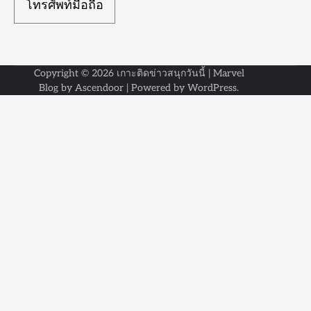
โทรศัพท์มือถือ
Copyright © 2026
เกาะติดข่าวสนุกวันนี้
| Marvel
Blog by
Ascendoor
| Powered by
WordPress
.