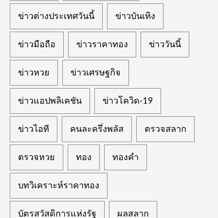
ข่าวต่างประเทศวันนี้
ข่าวบันเทิง
ข่าวมือถือ
ข่าวราคาทอง
ข่าววันนี้
ข่าวหวย
ข่าวเศรษฐกิจ
ข่าวแอปพลิเคชัน
ข่าวโควิด-19
ข่าวไอที
คนละครึ่งพลัส
ตรวจสลาก
ตรวจหวย
ทอง
ทองคำ
บทวิเคราะห์ราคาทอง
บัตรสวัสดิการแห่งรัฐ
ผลสลาก