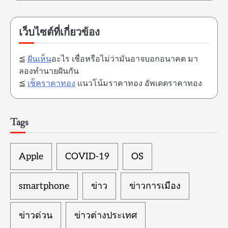
เว็บไซต์ที่เกี่ยวข้อง
≦
ฝันเห็น
อะไร เชื่อหรือไม่ว่ามันอาจบอกอนาคต มา
ลองทำนายฝันกัน
≦
เช็คราคาทอง
แนวโน้มราคาทอง อัพเดตราคาทอง
Tags
Apple
COVID-19
OS
smartphone
ข่าว
ข่าวการเมือง
ข่าวด่วน
ข่าวต่างประเทศ