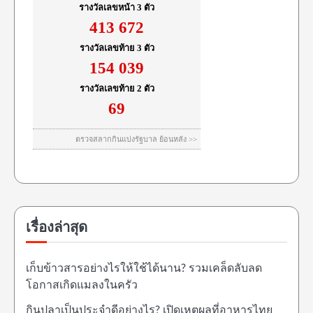
เรื่องล่าสุด
เก็บข้าวสารอย่างไรให้ใช้ได้นาน? รวมเคล็ดลับลด
โอกาสเกิดแมลงในครัว
กินปลาเป็นประจำดีอย่างไร? เปิดเหตุผลที่อาหารไทย