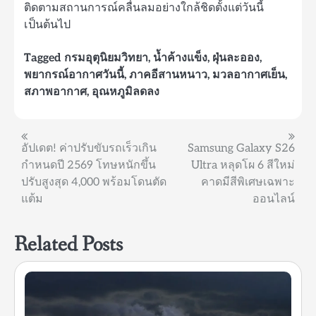
ติดตามสถานการณ์คลื่นลมอย่างใกล้ชิดตั้งแต่วันนี้
เป็นต้นไป
Tagged
กรมอุตุนิยมวิทยา
,
น้ำค้างแข็ง
,
ฝุ่นละออง
,
พยากรณ์อากาศวันนี้
,
ภาคอีสานหนาว
,
มวลอากาศเย็น
,
สภาพอากาศ
,
อุณหภูมิลดลง
แนะแนว
อัปเดต! ค่าปรับขับรถเร็วเกิน
Samsung Galaxy S26
กำหนดปี 2569 โทษหนักขึ้น
Ultra หลุดโผ 6 สีใหม่
เรื่อง
ปรับสูงสุด 4,000 พร้อมโดนตัด
คาดมีสีพิเศษเฉพาะ
แต้ม
ออนไลน์
Related Posts