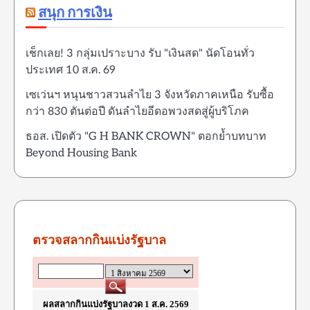
สนุก การเงิน
เช็กเลย! 3 กลุ่มเปราะบาง รับ "เงินสด" นัดโอนทั่ว
ประเทศ 10 ส.ค. 69
เซเว่นฯ หนุนชาวสวนลำไย 3 จังหวัดภาคเหนือ รับซื้อ
กว่า 830 ตันต่อปี ดันลำไยอีดอพวงสดสู่ผู้บริโภค
ธอส. เปิดตัว "G H BANK CROWN" ตอกย้ำบทบาท
Beyond Housing Bank