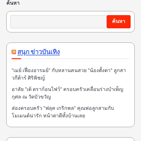
ค้นหา
ค้นหา
สนุก ข่าวบันเทิง
"เมย์ เฟื่องอารมย์" กับหลานคนสวย "น้องตั้งตา" ลูกสา
วกีต้าร์ ศิริพิชญ์
อาลัย "เต้ ดราก้อนไฟว์" ครอบครัวเคลื่อนร่างบำเพ็ญ
กุศล ณ วัดบัวขวัญ
ส่องครอบครัว "ฟลุค เกริกพล" คุณพ่อลูกสามกับ
โมเมนต์น่ารัก หน้าตาดีทั้งบ้านเลย