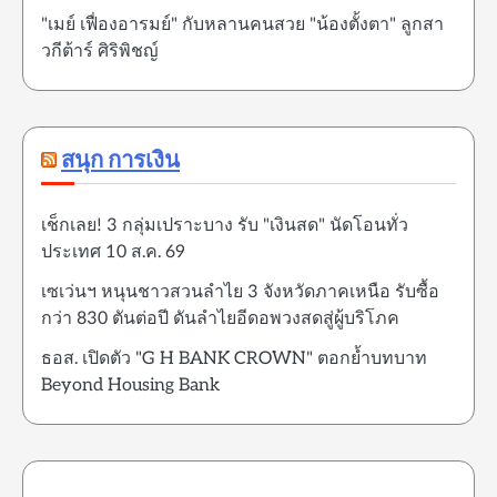
"เมย์ เฟื่องอารมย์" กับหลานคนสวย "น้องตั้งตา" ลูกสา
วกีต้าร์ ศิริพิชญ์
สนุก การเงิน
เช็กเลย! 3 กลุ่มเปราะบาง รับ "เงินสด" นัดโอนทั่ว
ประเทศ 10 ส.ค. 69
เซเว่นฯ หนุนชาวสวนลำไย 3 จังหวัดภาคเหนือ รับซื้อ
กว่า 830 ตันต่อปี ดันลำไยอีดอพวงสดสู่ผู้บริโภค
ธอส. เปิดตัว "G H BANK CROWN" ตอกย้ำบทบาท
Beyond Housing Bank