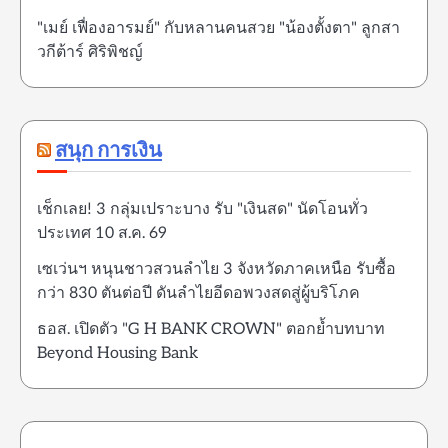
"เมย์ เฟื่องอารมย์" กับหลานคนสวย "น้องตั้งตา" ลูกสา
วกีต้าร์ ศิริพิชญ์
สนุก การเงิน
เช็กเลย! 3 กลุ่มเปราะบาง รับ "เงินสด" นัดโอนทั่ว
ประเทศ 10 ส.ค. 69
เซเว่นฯ หนุนชาวสวนลำไย 3 จังหวัดภาคเหนือ รับซื้อ
กว่า 830 ตันต่อปี ดันลำไยอีดอพวงสดสู่ผู้บริโภค
ธอส. เปิดตัว "G H BANK CROWN" ตอกย้ำบทบาท
Beyond Housing Bank