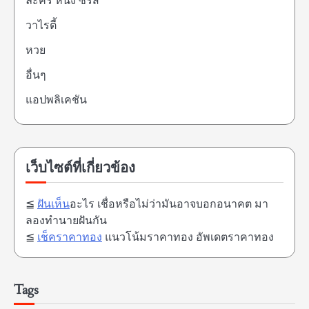
ละคร หนัง ซีรี่ส์
วาไรตี้
หวย
อื่นๆ
แอปพลิเคชัน
เว็บไซต์ที่เกี่ยวข้อง
≦
ฝันเห็น
อะไร เชื่อหรือไม่ว่ามันอาจบอกอนาคต มา
ลองทำนายฝันกัน
≦
เช็คราคาทอง
แนวโน้มราคาทอง อัพเดตราคาทอง
Tags