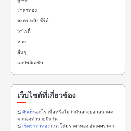
ราคาทอง
ละคร หนัง ซีรี่ส์
วาไรตี้
หวย
อื่นๆ
แอปพลิเคชัน
เว็บไซต์ที่เกี่ยวข้อง
≦
ฝันเห็น
อะไร เชื่อหรือไม่ว่ามันอาจบอกอนาคต
มาลองทำนายฝันกัน
≦
เช็คราคาทอง
แนวโน้มราคาทอง อัพเดตราคา