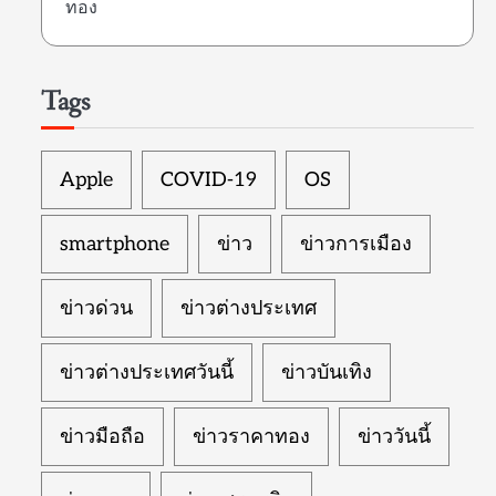
ทอง
Tags
Apple
COVID-19
OS
smartphone
ข่าว
ข่าวการเมือง
ข่าวด่วน
ข่าวต่างประเทศ
ข่าวต่างประเทศวันนี้
ข่าวบันเทิง
ข่าวมือถือ
ข่าวราคาทอง
ข่าววันนี้