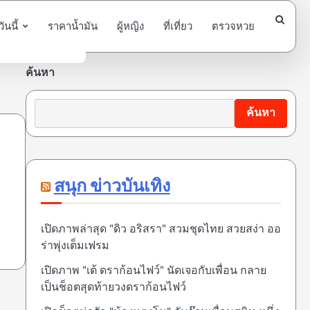
นนี้
ราคาน้ำมัน
ผู้หญิง
ที่เที่ยว
ตรวจหวย
ค้นหา
ค้นหา
สนุก ข่าวบันเทิง
เปิดภาพล่าสุด "ดิว อริสรา" สวมชุดไทย สวยสง่า ออ
ร่าพุ่งเต็มเฟรม
เปิดภาพ "เต้ ดราก้อนไฟว์" นัดเจอกับเพื่อน กลาย
เป็นช็อตสุดท้ายวงดราก้อนไฟว์