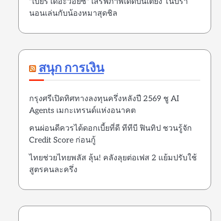
"เบียร์ เดอะวอยซ์" เสิร์ฟภาพเด็ดบนเตียง โนบรา
นอนเล่นกับน้องหมาสุดชิล
สนุก การเงิน
กรุงศรีเปิดทิศทางลงทุนครึ่งหลังปี 2569 ชู AI
Agents เมกะเทรนด์แห่งอนาคต
คนผ่อนดีควรได้ดอกเบี้ยที่ดี ทีทีบี ฟินทิป ชวนรู้จัก
Credit Score ก่อนกู้
ไทยช่วยไทยพลัส ลุ้น! คลังลุยต่อเฟส 2 แย้มปรับใช้
สูตรคนละครึ่ง