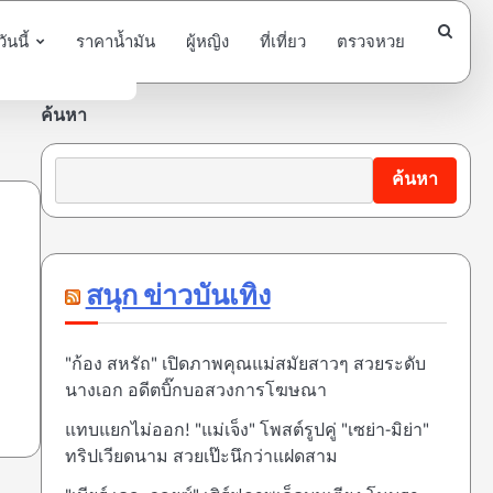
นนี้
ราคาน้ำมัน
ผู้หญิง
ที่เที่ยว
ตรวจหวย
ค้นหา
ค้นหา
สนุก ข่าวบันเทิง
"ก้อง สหรัถ" เปิดภาพคุณแม่สมัยสาวๆ สวยระดับ
นางเอก อดีตบิ๊กบอสวงการโฆษณา
แทบแยกไม่ออก! "แม่เจ็ง" โพสต์รูปคู่ "เซย่า-มิย่า"
ทริปเวียดนาม สวยเป๊ะนึกว่าแฝดสาม