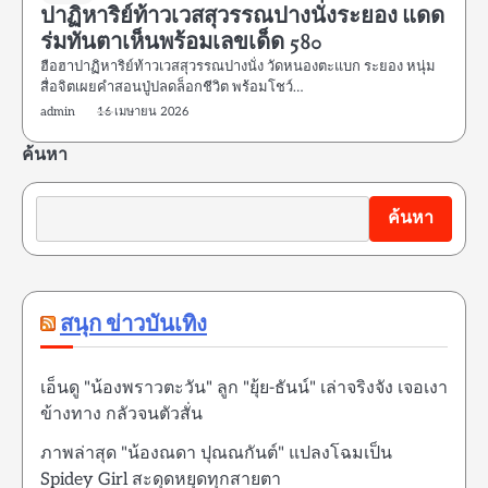
ปาฏิหาริย์ท้าวเวสสุวรรณปางนั่งระยอง แดด
ร่มทันตาเห็นพร้อมเลขเด็ด 580
ฮือฮาปาฏิหาริย์ท้าวเวสสุวรรณปางนั่ง วัดหนองตะแบก ระยอง หนุ่ม
สื่อจิตเผยคำสอนปู่ปลดล็อกชีวิต พร้อมโชว์…
admin
16 เมษายน 2026
ค้นหา
ค้นหา
สนุก ข่าวบันเทิง
เอ็นดู "น้องพราวตะวัน" ลูก "ยุ้ย-ธันน์" เล่าจริงจัง เจอเงา
ข้างทาง กลัวจนตัวสั่น
ภาพล่าสุด "น้องณดา ปุณณกันต์" แปลงโฉมเป็น
Spidey Girl สะดุดหยุดทุกสายตา