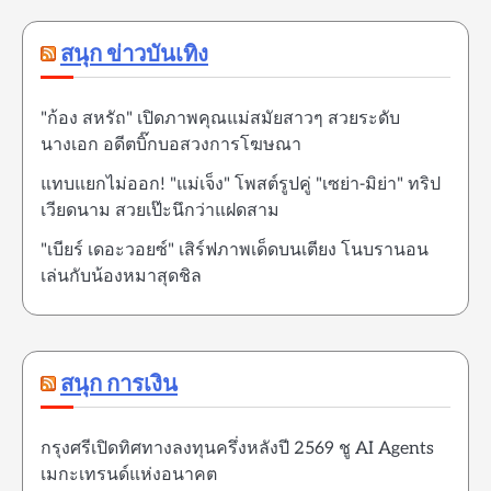
สนุก ข่าวบันเทิง
"ก้อง สหรัถ" เปิดภาพคุณแม่สมัยสาวๆ สวยระดับ
นางเอก อดีตบิ๊กบอสวงการโฆษณา
แทบแยกไม่ออก! "แม่เจ็ง" โพสต์รูปคู่ "เซย่า-มิย่า" ทริป
เวียดนาม สวยเป๊ะนึกว่าแฝดสาม
"เบียร์ เดอะวอยซ์" เสิร์ฟภาพเด็ดบนเตียง โนบรานอน
เล่นกับน้องหมาสุดชิล
สนุก การเงิน
กรุงศรีเปิดทิศทางลงทุนครึ่งหลังปี 2569 ชู AI Agents
เมกะเทรนด์แห่งอนาคต