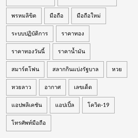
พรหมลิขิต
มือถือ
มือถือใหม่
ระบบปฏิบัติการ
ราคาทอง
ราคาทองวันนี้
ราคาน้ำมัน
สมาร์ตโฟน
สลากกินแบ่งรัฐบาล
หวย
หวยลาว
อากาศ
เลขเด็ด
แอปพลิเคชัน
แอปเปิ้ล
โควิด-19
โทรศัพท์มือถือ