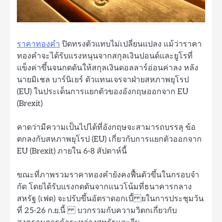
ราคาทองคํา
ปิดทรงตัวแทบไม่เปลี่ยนแปลง แม้ว่าราคา
ทองคําจะได้รับแรงหนุนจากสกุลเงินปอนด์และยูโรที่
แข็งค่าขึ้นจนกดดันให้สกุลเงินดอลลาร์อ่อนค่าลง หลัง
นายมิเชล บาร์นิเยร์ ตัวแทนเจรจาฝ่ายสหภาพยุโรป
(EU) ในประเด็นการแยกตัวของอังกฤษออกจาก EU
(Brexit)
คาดว่ามีความเป็นไปได้ที่อังกฤษจะสามารถบรรลุ ข้อ
ตกลงกับสหภาพยุโรป (EU) เกี่ยวกับการแยกตัวออกจาก
EU (Brexit) ภายใน 6-8 สัปดาห์นี้
ขณะที่ภาพรวมราคาทองคํายังคงฟื้นตัวขึ้นในกรอบจํา
กัด โดยได้รับแรงกดดันจากแนวโน้มที่ธนาคารกลาง
สหรัฐ (เฟด) จะปรับขึ้นอัตราดอกเบี้ ยในการประชุมวัน
ที่ 25-26 ก.ย.นี้ บวกรวมกับความวิตกเกี่ยวกับ