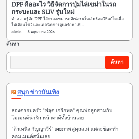
DPF คืออะไร วิธีจัดการปุ่มไล่เขม่าในรถ
กระบะและ SUV รุ่นใหม่
ทำความรู้จัก DPF ไส้กรองเขม่ารถดีเซลรุ่นใหม่ พร้อมวิธีแก้ไขเมื่อ
ไฟเตือนโชว์ และเทคนิคการดูแลรักษาเพื…
admin
8 พฤษภาคม 2026
ค้นหา
ค้นหา
สนุก ข่าวบันเทิง
ส่องครอบครัว "ฟลุค เกริกพล" คุณพ่อลูกสามกับ
โมเมนต์น่ารัก หน้าตาดีทั้งบ้านเลย
"ต้าเหนิง กัญญาวีร์" เผยภาพคู่คุณแม่ แต่ละช็อตทำ
คอมเมนต์สนั่นเลย