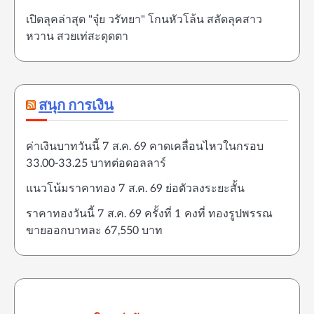
เปิดลุคล่าสุด "จุ๋ย วรัทยา" โกนหัวโล้น สลัดลุคสาว
หวาน สวยเท่สะดุดตา
สนุก การเงิน
ค่าเงินบาทวันนี้ 7 ส.ค. 69 คาดเคลื่อนไหวในกรอบ
33.00-33.25 บาทต่อดอลลาร์
แนวโน้มราคาทอง 7 ส.ค. 69 ย่อตัวลงระยะสั้น
ราคาทองวันนี้ 7 ส.ค. 69 ครั้งที่ 1 คงที่ ทองรูปพรรณ
ขายออกบาทละ 67,550 บาท