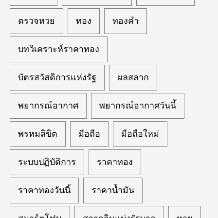
ตรวจหวย
ทอง
ทองคำ
บทวิเคราะห์ราคาทอง
บัตรสวัสดิการแห่งรัฐ
ผลสลาก
พยากรณ์อากาศ
พยากรณ์อากาศวันนี้
พรหมลิขิต
มือถือ
มือถือใหม่
ระบบปฏิบัติการ
ราคาทอง
ราคาทองวันนี้
ราคาน้ำมัน