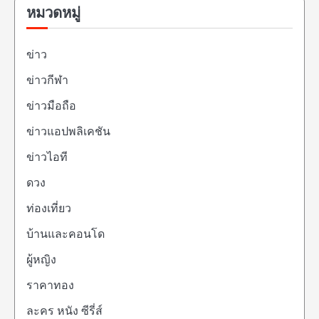
หมวดหมู่
ข่าว
ข่าวกีฬา
ข่าวมือถือ
ข่าวแอปพลิเคชัน
ข่าวไอที
ดวง
ท่องเที่ยว
บ้านและคอนโด
ผู้หญิง
ราคาทอง
ละคร หนัง ซีรี่ส์