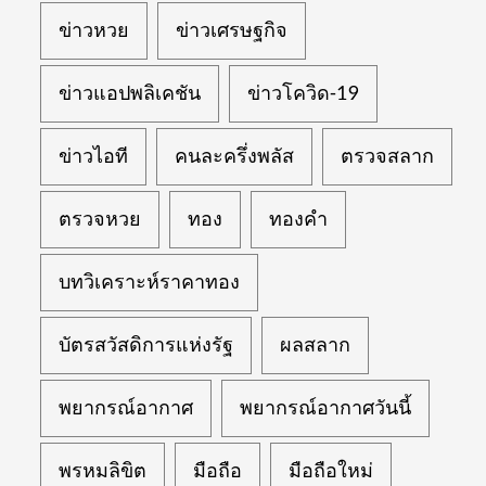
ข่าวหวย
ข่าวเศรษฐกิจ
ข่าวแอปพลิเคชัน
ข่าวโควิด-19
ข่าวไอที
คนละครึ่งพลัส
ตรวจสลาก
ตรวจหวย
ทอง
ทองคำ
บทวิเคราะห์ราคาทอง
บัตรสวัสดิการแห่งรัฐ
ผลสลาก
พยากรณ์อากาศ
พยากรณ์อากาศวันนี้
พรหมลิขิต
มือถือ
มือถือใหม่