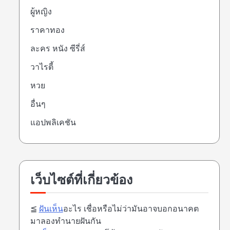
ผู้หญิง
ราคาทอง
ละคร หนัง ซีรี่ส์
วาไรตี้
หวย
อื่นๆ
แอปพลิเคชัน
เว็บไซต์ที่เกี่ยวข้อง
≦
ฝันเห็น
อะไร เชื่อหรือไม่ว่ามันอาจบอกอนาคต
มาลองทำนายฝันกัน