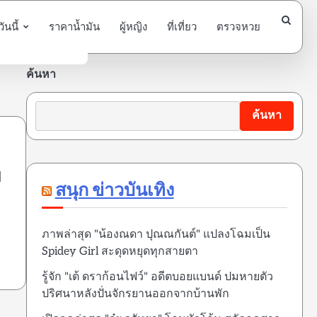
นนี้
ราคาน้ำมัน
ผู้หญิง
ที่เที่ยว
ตรวจหวย
ค้นหา
ค้นหา
ย
สนุก ข่าวบันเทิง
ภาพล่าสุด "น้องณดา ปุณณกันต์" แปลงโฉมเป็น
Spidey Girl สะดุดหยุดทุกสายตา
รู้จัก "เต้ ดราก้อนไฟว์" อดีตบอยแบนด์ ปมหายตัว
ปริศนาหลังปั่นจักรยานออกจากบ้านพัก