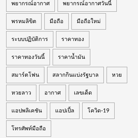
พยากรณ์อากาศ
พยากรณ์อากาศวันนี้
พรหมลิขิต
มือถือ
มือถือใหม่
ระบบปฏิบัติการ
ราคาทอง
ราคาทองวันนี้
ราคาน้ำมัน
สมาร์ตโฟน
สลากกินแบ่งรัฐบาล
หวย
หวยลาว
อากาศ
เลขเด็ด
แอปพลิเคชัน
แอปเปิ้ล
โควิด-19
โทรศัพท์มือถือ