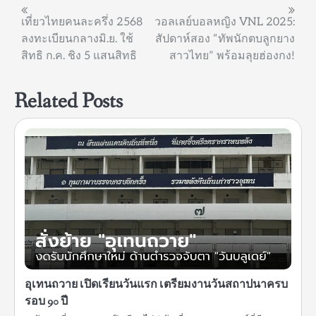
แนะแนว
เที่ยวไทยคนละครึ่ง 2568
วอลเลย์บอลหญิง VNL 2025:
ลงทะเบียนกลางมิ.ย. ใช้
สัปดาห์สอง “ทัพนักตบลูกยาง
เรื่อง
สิทธิ ก.ค. ชิง 5 แสนสิทธิ
สาวไทย” พร้อมลุยฮ่องกง!
Related Posts
อุเทนถวาย เปิดเรียนวันแรก เตรียมงานวันสถาปนาครบ
รอบ 90 ปี