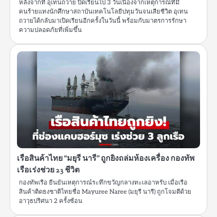
หลังจากที่ อุเทนถวาย ปิดเรียนไป 3 วันเนื่องจากเหตุการณ์ที่มี
คนร้ายแทงนักศึกษาสถาบันเทคโนโลยีปทุมวันจนเสียชีวิต อุเทน
ถวายได้กลับมาเปิดเรียนอีกครั้งในวันนี้ พร้อมกับมาตรการรักษา
ความปลอดภัยที่เพิ่มขึ้น
เรือสินค้าไทย “มยุรี นารี” ถูกยิงถล่มห้องเครื่อง กองทัพ
เรือเร่งช่วย 23 ชีวิต
กองทัพเรือ ยืนยันเหตุการณ์ระทึกขวัญกลางทะเลอาหรับ เมื่อเรือ
สินค้าติดธงชาติไทยชื่อ Mayuree Naree (มยุรี นารี) ถูกโจมตีด้วย
อาวุธปริศนา 2 ครั้งซ้อน