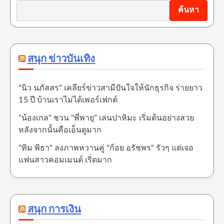
ค้นหา
สนุก ข่าวบันเทิง
"นิว นภัสสร" เคลียร์ข่าวสามีปันใจให้นักธุรกิจ ร่ายยาว
15 ปี บ้านเราไม่ได้เพอร์เฟกต์
"น้องเกล" ชวน "พี่พายุ" เล่นปาหิมะ เริ่มต้นอย่างสวย
หลังจากนั้นคือเอ็นดูมาก
"ทิม พิธา" ลงภาพหวานคู่ "ก้อย อรัชพร" รัวๆ แต่เจอ
แฟนสาวคอมเมนต์ เริ่ดมาก
สนุก การเงิน