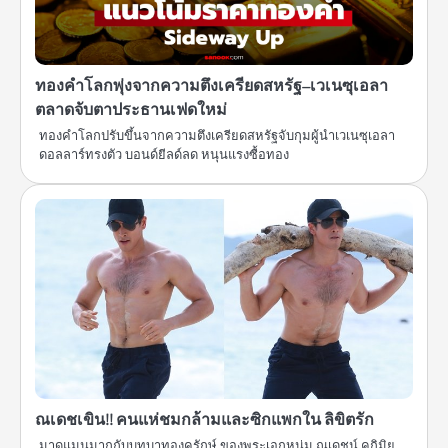
ทองคำโลกพุ่งจากความตึงเครียดสหรัฐ–เวเนซุเอลา
ตลาดจับตาประธานเฟดใหม่
ทองคำโลกปรับขึ้นจากความตึงเครียดสหรัฐจับกุมผู้นำเวเนซุเอลา
ดอลลาร์ทรงตัว บอนด์ยีลด์ลด หนุนแรงซื้อทอง
ณเดชเขิน!! คนแห่ชมกล้ามและซิกแพกใน ลิขิตรัก
มาดแมนมากกับบทบาทองครักษ์ ของพระเอกหนุ่ม ณเดชน์ คูกิมิย