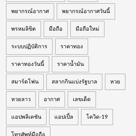
พยากรณ์อากาศ
พยากรณ์อากาศวันนี้
พรหมลิขิต
มือถือ
มือถือใหม่
ระบบปฏิบัติการ
ราคาทอง
ราคาทองวันนี้
ราคาน้ำมัน
สมาร์ตโฟน
สลากกินแบ่งรัฐบาล
หวย
หวยลาว
อากาศ
เลขเด็ด
แอปพลิเคชัน
แอปเปิ้ล
โควิด-19
โทรศัพท์มือถือ