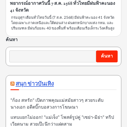
พยากรณ์อากาศวันนี้ 7 ส.ค. 2568 ทั่วไทยมีฝนฟ้าคะนอง
41 จังหวัด
กรมอุตุฯ เตือนทั่วไทยวันนี้ (7 ส.ค. 2568) มีฝนฟ้าคะนอง 41 จังหวัด
โดยเฉพาะภาคเหนือและใต้ตอนล่าง ฝนตกหนักบางแห่ง กทม. และ
ปริมณฑล มีฝนร้อยละ 40 ของพื้นที่ พร้อมเตือนเรือเล็กระวังคลื่นสูง
ค้นหา
ค้นหา
สนุก ข่าวบันเทิง
"ก้อง สหรัถ" เปิดภาพคุณแม่สมัยสาวๆ สวยระดับ
นางเอก อดีตบิ๊กบอสวงการโฆษณา
แทบแยกไม่ออก! "แม่เจ็ง" โพสต์รูปคู่ "เซย่า-มิย่า" ทริป
เวียดนาม สวยเป๊ะนึกว่าแฝดสาม