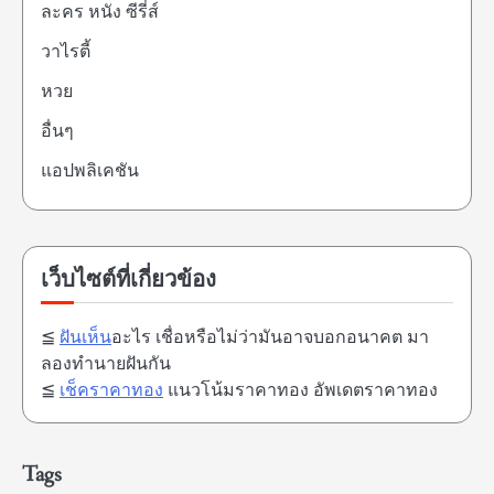
ละคร หนัง ซีรี่ส์
วาไรตี้
หวย
อื่นๆ
แอปพลิเคชัน
เว็บไซต์ที่เกี่ยวข้อง
≦
ฝันเห็น
อะไร เชื่อหรือไม่ว่ามันอาจบอกอนาคต มา
ลองทำนายฝันกัน
≦
เช็คราคาทอง
แนวโน้มราคาทอง อัพเดตราคาทอง
Tags