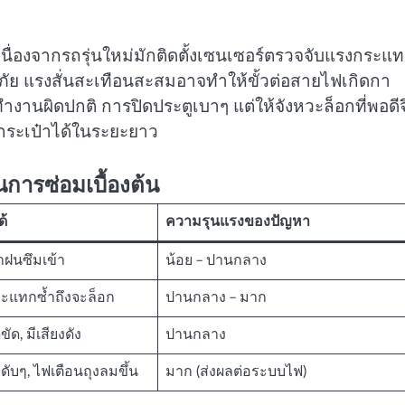
 เนื่องจากรถรุ่นใหม่มักติดตั้งเซนเซอร์ตรวจจับแรงกระแ
มนิรภัย แรงสั่นสะเทือนสะสมอาจทำให้ขั้วต่อสายไฟเกิดกา
งานผิดปกติ การปิดประตูเบาๆ แต่ให้จังหวะล็อกที่พอดีจ
นกระเป๋าได้ในระยะยาว
การซ่อมเบื้องต้น
ด้
ความรุนแรงของปัญหา
น้ำฝนซึมเข้า
น้อย – ปานกลาง
ระแทกซ้ำถึงจะล็อก
ปานกลาง – มาก
ัด, มีเสียงดัง
ปานกลาง
ดับๆ, ไฟเตือนถุงลมขึ้น
มาก (ส่งผลต่อระบบไฟ)