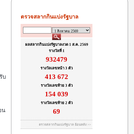
รับ
่อน