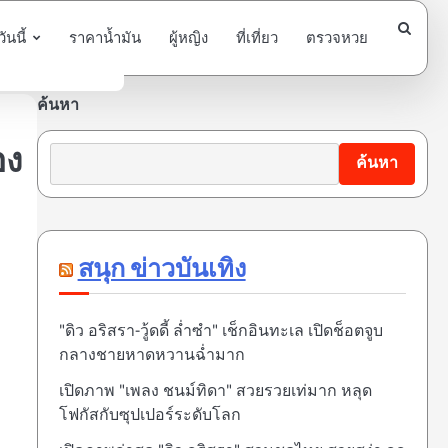
นนี้
ราคาน้ำมัน
ผู้หญิง
ที่เที่ยว
ตรวจหวย
ค้นหา
อง
ค้นหา
สนุก ข่าวบันเทิง
"ดิว อริสรา-วู้ดดี้ ล่ำซำ" เช็กอินทะเล เปิดช็อตจูบ
กลางชายหาดหวานฉ่ำมาก
เปิดภาพ "เพลง ชนม์ทิดา" สวยรวยเท่มาก หลุด
โฟกัสกับซุปเปอร์ระดับโลก