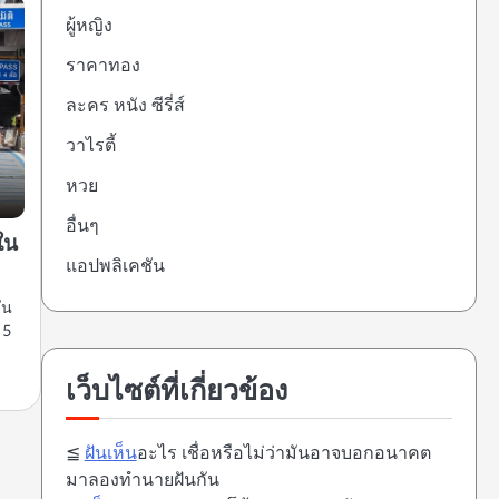
ผู้หญิง
ราคาทอง
ละคร หนัง ซีรี่ส์
วาไรตี้
หวย
อื่นๆ
ใน
แอปพลิเคชัน
ัน
 5
เว็บไซต์ที่เกี่ยวข้อง
≦
ฝันเห็น
อะไร เชื่อหรือไม่ว่ามันอาจบอกอนาคต
มาลองทำนายฝันกัน