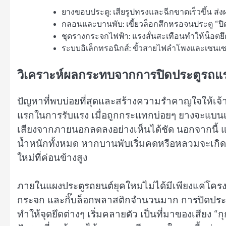
ยางขอบประตู: เสียรูปทรงและฉีกขาดเร็วขึ้น ส่ง
กลอนและบานพับ: เขี้ยวล็อกสึกหรอจนประตู “ปิ
ชุดรางกระจกไฟฟ้า: แรงสั่นสะเทือนทำให้น็อตย
ระบบอิเล็กทรอนิกส์: ขั้วสายไฟลำโพงและเซน
วิเคราะห์ผลกระทบจากการปิดประตูรถแร
ปัญหาที่พบบ่อยที่สุดและสร้างความรำคาญใจให้เจ้าข
แรกในการรับแรง เมื่อถูกกระแทกบ่อยๆ ยางจะแบนแ
เสียงจากภายนอกลดลงอย่างเห็นได้ชัด นอกจากนี้ แร
น้ำหนักทั้งหมด หากบานพับเริ่มคดหรือหลวมจะเกิดอา
ใหม่ที่ค่อนข้างสูง
ภายในแผงประตูรถยนต์ยุคใหม่ไม่ได้มีเพียงแค่โครงเ
กระจก และกิ๊บล็อกพลาสติกจำนวนมาก การปิดประตู
ทำให้จุดยึดต่างๆ เริ่มคลายตัว เป็นที่มาของเสียง 