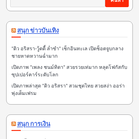
ค้นหา
สนุก ข่าวบันเทิง
"ดิว อริสรา-วู้ดดี้ ล่ำซำ" เช็กอินทะเล เปิดช็อตจูบกลาง
ชายหาดหวานฉ่ำมาก
เปิดภาพ "เพลง ชนม์ทิดา" สวยรวยเท่มาก หลุดโฟกัสกับ
ซุปเปอร์คาร์ระดับโลก
เปิดภาพล่าสุด "ดิว อริสรา" สวมชุดไทย สวยสง่า ออร่า
พุ่งเต็มเฟรม
สนุก การเงิน