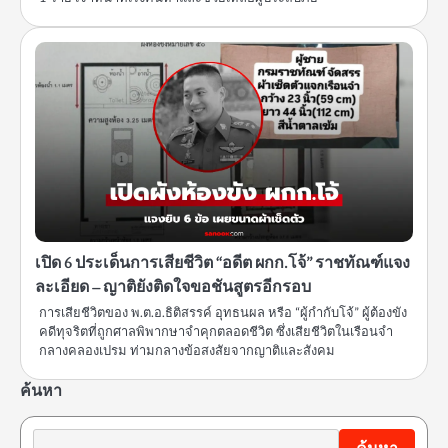
เปิด 6 ประเด็นการเสียชีวิต “อดีต ผกก.โจ้” ราชทัณฑ์แจง
ละเอียด – ญาติยังติดใจขอชันสูตรอีกรอบ
การเสียชีวิตของ พ.ต.อ.ธิติสรรค์ อุทธนผล หรือ “ผู้กำกับโจ้” ผู้ต้องขัง
คดีทุจริตที่ถูกศาลพิพากษาจำคุกตลอดชีวิต ซึ่งเสียชีวิตในเรือนจำ
กลางคลองเปรม ท่ามกลางข้อสงสัยจากญาติและสังคม
ค้นหา