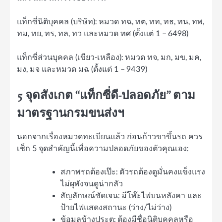
แท็กซี่นิติบุคคล (บริษัท): หมวด ทฉ, ทต, ทท, ทธ, ทน, ทพ,
ทม, ทย, ทร, ทล, ทว และหมวด ทศ (ตั้งแต่ 1 – 6498)
แท็กซี่ส่วนบุคคล (เขียว-เหลือง): หมวด ทจ, มก, มข, มค,
มง, มจ และหมวด มฉ (ตั้งแต่ 1 – 9439)
5 จุดสังเกต “แท็กซี่ดี-ปลอดภัย” ตาม
มาตรฐานกรมขนส่งฯ
นอกจากเรื่องหมวดทะเบียนแล้ว ก่อนก้าวขาขึ้นรถ ควร
เช็ก 5 จุดสำคัญนี้เพื่อความปลอดภัยของตัวคุณเอง:
สภาพรถต้องเป๊ะ: ตัวรถต้องดูมั่นคงแข็งแรง
ไม่ผุพังจนดูน่ากลัว
สัญลักษณ์ชัดเจน: มีโพ๊ะไฟบนหลังคา และ
ป้ายไฟแสดงสถานะ (ว่าง/ไม่ว่าง)
ข้อมูลข้างประตู: ต้องมีชื่อนิติบุคคลหรือ