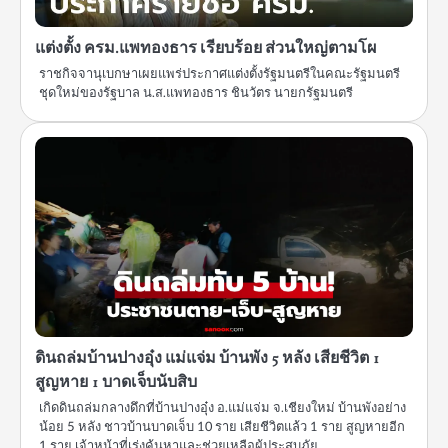
แต่งตั้ง ครม.แพทองธาร เรียบร้อย ส่วนใหญ่ตามโผ
ราชกิจจานุเบกษาเผยแพร่ประกาศแต่งตั้งรัฐมนตรีในคณะรัฐมนตรี
ชุดใหม่ของรัฐบาล น.ส.แพทองธาร ชินวัตร นายกรัฐมนตรี
ดินถล่มบ้านปางอุ๋ง แม่แจ่ม บ้านพัง 5 หลัง เสียชีวิต 1
สูญหาย 1 บาดเจ็บนับสิบ
เกิดดินถล่มกลางดึกที่บ้านปางอุ๋ง อ.แม่แจ่ม จ.เชียงใหม่ บ้านพังอย่าง
น้อย 5 หลัง ชาวบ้านบาดเจ็บ 10 ราย เสียชีวิตแล้ว 1 ราย สูญหายอีก
1 ราย เจ้าหน้าที่เร่งค้นหาและช่วยเหลือผู้ประสบภัย