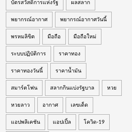
บัตรสวัสดิการแห่งรัฐ
ผลสลาก
พยากรณ์อากาศ
พยากรณ์อากาศวันนี้
พรหมลิขิต
มือถือ
มือถือใหม่
ระบบปฏิบัติการ
ราคาทอง
ราคาทองวันนี้
ราคาน้ำมัน
สมาร์ตโฟน
สลากกินแบ่งรัฐบาล
หวย
หวยลาว
อากาศ
เลขเด็ด
แอปพลิเคชัน
แอปเปิ้ล
โควิด-19