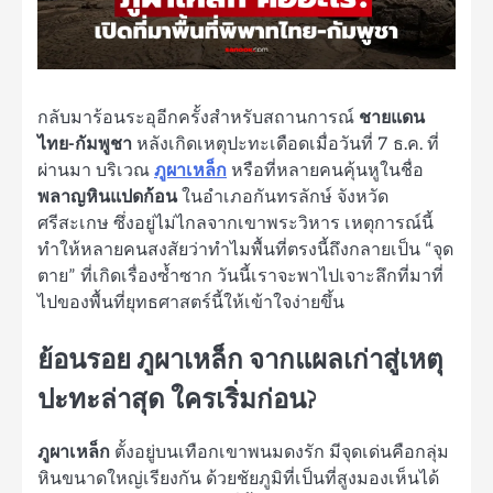
กลับมาร้อนระอุอีกครั้งสำหรับสถานการณ์
ชายแดน
ไทย-กัมพูชา
หลังเกิดเหตุปะทะเดือดเมื่อวันที่ 7 ธ.ค. ที่
ผ่านมา บริเวณ
ภูผาเหล็ก
หรือที่หลายคนคุ้นหูในชื่อ
พลาญหินแปดก้อน
ในอำเภอกันทรลักษ์ จังหวัด
ศรีสะเกษ ซึ่งอยู่ไม่ไกลจากเขาพระวิหาร เหตุการณ์นี้
ทำให้หลายคนสงสัยว่าทำไมพื้นที่ตรงนี้ถึงกลายเป็น “จุด
ตาย” ที่เกิดเรื่องซ้ำซาก วันนี้เราจะพาไปเจาะลึกที่มาที่
ไปของพื้นที่ยุทธศาสตร์นี้ให้เข้าใจง่ายขึ้น
ย้อนรอย ภูผาเหล็ก จากแผลเก่าสู่เหตุ
ปะทะล่าสุด ใครเริ่มก่อน?
ภูผาเหล็ก
ตั้งอยู่บนเทือกเขาพนมดงรัก มีจุดเด่นคือกลุ่ม
หินขนาดใหญ่เรียงกัน ด้วยชัยภูมิที่เป็นที่สูงมองเห็นได้