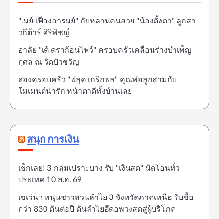
"เมย์ เฟื่องอารมย์" กับหลานคนสวย "น้องตั้งตา" ลูกสา
วกีต้าร์ ศิริพิชญ์
อาลัย "เต้ ดราก้อนไฟว์" ครอบครัวเคลื่อนร่างบำเพ็ญ
กุศล ณ วัดบัวขวัญ
ส่องครอบครัว "ฟลุค เกริกพล" คุณพ่อลูกสามกับ
โมเมนต์น่ารัก หน้าตาดีทั้งบ้านเลย
สนุก การเงิน
เช็กเลย! 3 กลุ่มเปราะบาง รับ "เงินสด" นัดโอนทั่ว
ประเทศ 10 ส.ค. 69
เซเว่นฯ หนุนชาวสวนลำไย 3 จังหวัดภาคเหนือ รับซื้อ
กว่า 830 ตันต่อปี ดันลำไยอีดอพวงสดสู่ผู้บริโภค