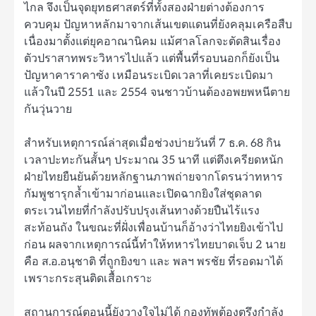
ไกล จึงเป็นจุดยุทธศาสตร์ที่ทั้งสองฝ่ายต่างต้องการ
ควบคุม ปัญหาหลักมาจากเส้นเขตแดนที่ยังคลุมเครือสืบ
เนื่องมาตั้งแต่ยุคอาณานิคม แม้ศาลโลกจะตัดสินเรื่อง
ตัวปราสาทพระวิหารไปแล้ว แต่พื้นที่รอบนอกก็ยังเป็น
ปัญหาคาราคาซัง เหมือนระเบิดเวลาที่เคยระเบิดมา
แล้วในปี 2551 และ 2554 จนชาวบ้านต้องอพยพหนีตาย
กันวุ่นวาย
สำหรับเหตุการณ์ล่าสุดเมื่อช่วงบ่ายวันที่ 7 ธ.ค. 68 กิน
เวลาปะทะกันสั้นๆ ประมาณ 35 นาที แต่ตึงเครียดหนัก
ฝ่ายไทยยืนยันด้วยหลักฐานภาพถ่ายจากโดรนว่าทหาร
กัมพูชารุกล้ำเข้ามาก่อนและเปิดฉากยิงใส่ชุดลาด
ตระเวนไทยที่กำลังปรับปรุงเส้นทางด้วยปืนไร้แรง
สะท้อนถัง ในขณะที่ฝั่งเพื่อนบ้านก็อ้างว่าไทยยิงเข้าไป
ก่อน ผลจากเหตุการณ์นี้ทำให้ทหารไทยบาดเจ็บ 2 นาย
คือ ส.อ.อนุชาติ ที่ถูกยิงขา และ พลฯ พรชัย ที่รอดมาได้
เพราะกระสุนติดเสื้อเกราะ
สถานการณ์ตอนนี้ยังวางใจไม่ได้ กองทัพต้องตรึงกำลัง