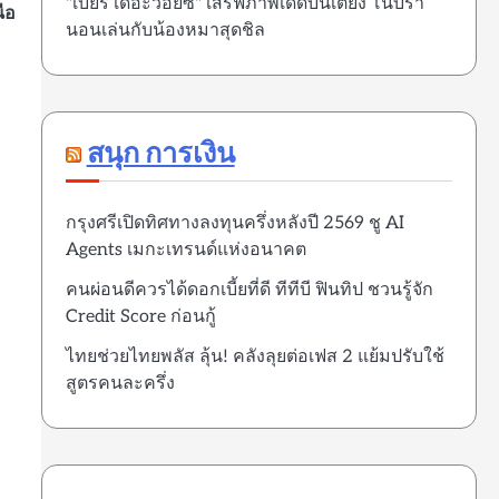
"เบียร์ เดอะวอยซ์" เสิร์ฟภาพเด็ดบนเตียง โนบรา
ือ
นอนเล่นกับน้องหมาสุดชิล
สนุก การเงิน
กรุงศรีเปิดทิศทางลงทุนครึ่งหลังปี 2569 ชู AI
Agents เมกะเทรนด์แห่งอนาคต
คนผ่อนดีควรได้ดอกเบี้ยที่ดี ทีทีบี ฟินทิป ชวนรู้จัก
Credit Score ก่อนกู้
ไทยช่วยไทยพลัส ลุ้น! คลังลุยต่อเฟส 2 แย้มปรับใช้
สูตรคนละครึ่ง