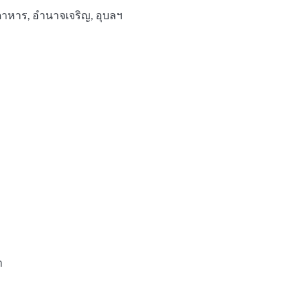
าหาร, อำนาจเจริญ, อุบลฯ
า