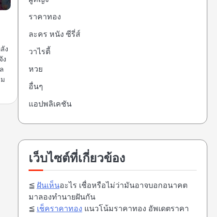
ราคาทอง
ละคร หนัง ซีรี่ส์
ลัง
วาไรตี้
จัง
หวย
ัล
วม
อื่นๆ
แอปพลิเคชัน
เว็บไซต์ที่เกี่ยวข้อง
≦
ฝันเห็น
อะไร เชื่อหรือไม่ว่ามันอาจบอกอนาคต
มาลองทำนายฝันกัน
≦
เช็คราคาทอง
แนวโน้มราคาทอง อัพเดตราคา