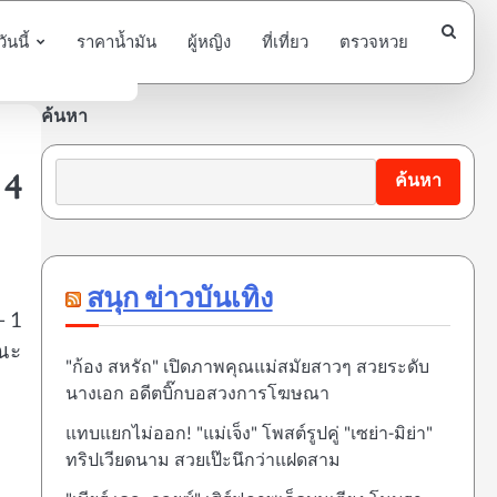
นนี้
ราคาน้ำมัน
ผู้หญิง
ที่เที่ยว
ตรวจหวย
ค้นหา
14
ค้นหา
สนุก ข่าวบันเทิง
– 1
ขณะ
"ก้อง สหรัถ" เปิดภาพคุณแม่สมัยสาวๆ สวยระดับ
นางเอก อดีตบิ๊กบอสวงการโฆษณา
แทบแยกไม่ออก! "แม่เจ็ง" โพสต์รูปคู่ "เซย่า-มิย่า"
ทริปเวียดนาม สวยเป๊ะนึกว่าแฝดสาม