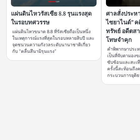
แผ่นดินไหวรัสเซีย 8.8 รุนแรงสุด
ศาลสั่งประหา
ในรอบทศวรรษ
ไซยาไนด์” คด
ทรัพย์ อดีต
แผ่นดินไหวขนาด 8.8 ที่รัสเซียถือเป็นหนึ่ง
ในเหตุการณ์แรงที่สุดในรอบหลายสิบปี และ
โทษจำคุก
จุดชนวนความกังวลระดับนานาชาติเกี่ยว
คำพิพากษาประหา
กับ “คลื่นสึนามิรุนแรง”
เป็นที่จับตามองข
ซับซ้อนและสะเท
ครั้งนี้สะท้อนถ
กระบวนการยุติ