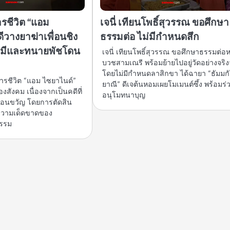
รชีวิต “แอม
เจนี่ เทียนโพธิ์สุวรรณ ขอศึกษา
ีวางยาฆ่าเพื่อนชิง
ธรรมต่อ ไม่มีกำหนดสึก
สามีและทนายพัชโดน
เจนี่ เทียนโพธิ์สุวรรณ ขอศึกษาธรรมต่อห
บวชสามเณรี พร้อมย้ายไปอยู่วัดอย่างจริง
โดยไม่มีกำหนดลาสิกขา ได้ฉายา “ธัมมก
รชีวิต “แอม ไซยาไนด์”
ยาณี” ดีเจต้นหอมเผยโมเมนต์ซึ้ง พร้อมร่
องสังคม เนื่องจากเป็นคดีที่
อนุโมทนาบุญ
ือนขวัญ โดยการตัดสิน
ึงความเด็ดขาดของ
ธรรม