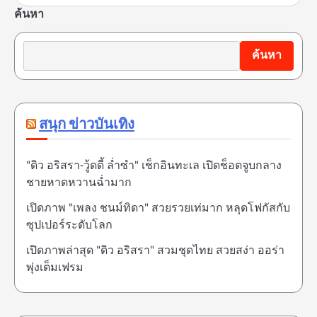
ค้นหา
ค้นหา
สนุก ข่าวบันเทิง
"ดิว อริสรา-วู้ดดี้ ล่ำซำ" เช็กอินทะเล เปิดช็อตจูบกลาง
ชายหาดหวานฉ่ำมาก
เปิดภาพ "เพลง ชนม์ทิดา" สวยรวยเท่มาก หลุดโฟกัสกับ
ซุปเปอร์ระดับโลก
เปิดภาพล่าสุด "ดิว อริสรา" สวมชุดไทย สวยสง่า ออร่า
พุ่งเต็มเฟรม