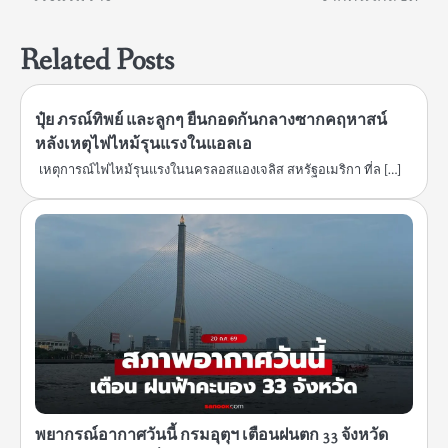
Related Posts
ปุ๋ย ภรณ์ทิพย์ และลูกๆ ยืนกอดกันกลางซากคฤหาสน์
หลังเหตุไฟไหม้รุนแรงในแอลเอ
เหตุการณ์ไฟไหม้รุนแรงในนครลอสแองเจลิส สหรัฐอเมริกา ที่ล […]
พยากรณ์อากาศวันนี้ กรมอุตุฯ เตือนฝนตก 33 จังหวัด