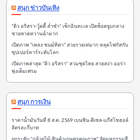
สนุก ข่าวบันเทิง
"ดิว อริสรา-วู้ดดี้ ล่ำซำ" เช็กอินทะเล เปิดช็อตจูบกลาง
ชายหาดหวานฉ่ำมาก
เปิดภาพ "เพลง ชนม์ทิดา" สวยรวยเท่มาก หลุดโฟกัสกับ
ซุปเปอร์คาร์ระดับโลก
เปิดภาพล่าสุด "ดิว อริสรา" สวมชุดไทย สวยสง่า ออร่า
พุ่งเต็มเฟรม
สนุก การเงิน
ราคาน้ำมันวันที่ 8 ส.ค. 2569 เบนซิน-ดีเซล-แก๊สโซฮอล์
ลิตรละกี่บาท
ยกระดับ "กล้วยไม้-สินค้าเกษตรคุณภาพ" จัดมหกรรมสี