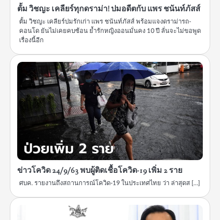
ตั้ม วิชญะ เคลียร์ทุกดราม่า! ปมอดีตกับ แพร ชนันท์ภัสส์
ตั้ม วิชญะ เคลียร์ปมรักเก่า แพร ชนันท์ภัสส์ พร้อมแจงดราม่ารถ-
คอนโด ยันไม่เคยคบซ้อน ย้ำรักหญิงออนมั่นคง 10 ปี ลั่นจะไม่ขอพูด
เรื่องนี้อีก
ข่าวโควิด 24/9/63 พบผู้ติดเชื้อโควิด-19 เพิ่ม 2 ราย
ศบค. รายงานถึงสถานการณ์โควิด-19 ในประเทศไทย ว่า ล่าสุดส […]