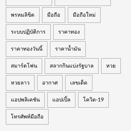
พรหมลิขิต
มือถือ
มือถือใหม่
ระบบปฏิบัติการ
ราคาทอง
ราคาทองวันนี้
ราคาน้ำมัน
สมาร์ตโฟน
สลากกินแบ่งรัฐบาล
หวย
หวยลาว
อากาศ
เลขเด็ด
แอปพลิเคชัน
แอปเปิ้ล
โควิด-19
โทรศัพท์มือถือ