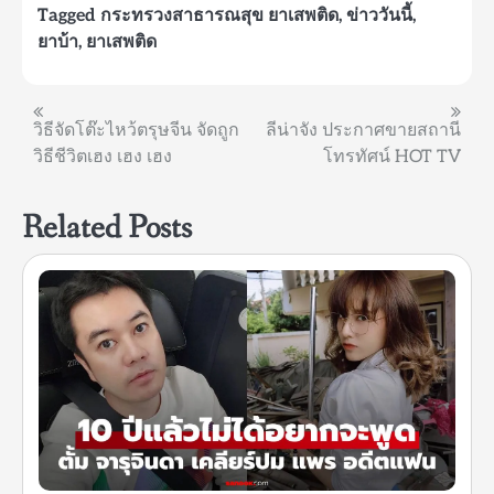
Tagged
กระทรวงสาธารณสุข ยาเสพติด
,
ข่าววันนี้
,
ยาบ้า
,
ยาเสพติด
แนะแนว
วิธีจัดโต๊ะไหว้ตรุษจีน จัดถูก
ลีน่าจัง ประกาศขายสถานี
วิธีชีวิตเฮง เฮง เฮง
โทรทัศน์ HOT TV
เรื่อง
Related Posts