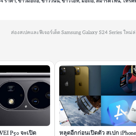
24 ราคา
,
ข่าวมือถือ
,
ข่าววันนี้
,
ข่าวไอที
,
มือถือ
,
สมาร์ตโฟน
,
โทรศั
ส่องสเปคและฟีเจอร์เด็ด Samsung Galaxy S24 Series ใหม่ล่
WEI P50 จะเปิด
หลุดอีกก่อนเปิดตัว สเปก iPhon