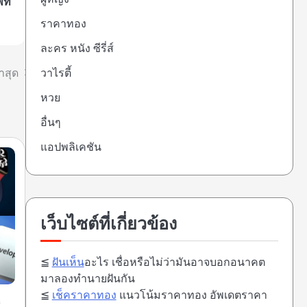
พท์
ราคาทอง
ละคร หนัง ซีรี่ส์
าสุด
วาไรตี้
หวย
อื่นๆ
แอปพลิเคชัน
เว็บไซต์ที่เกี่ยวข้อง
≦
ฝันเห็น
อะไร เชื่อหรือไม่ว่ามันอาจบอกอนาคต
มาลองทำนายฝันกัน
≦
เช็คราคาทอง
แนวโน้มราคาทอง อัพเดตราคา
e