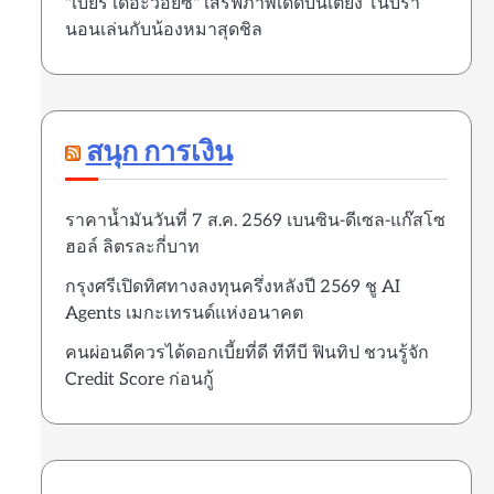
"เบียร์ เดอะวอยซ์" เสิร์ฟภาพเด็ดบนเตียง โนบรา
นอนเล่นกับน้องหมาสุดชิล
สนุก การเงิน
ราคาน้ำมันวันที่ 7 ส.ค. 2569 เบนซิน-ดีเซล-แก๊สโซ
ฮอล์ ลิตรละกี่บาท
กรุงศรีเปิดทิศทางลงทุนครึ่งหลังปี 2569 ชู AI
Agents เมกะเทรนด์แห่งอนาคต
คนผ่อนดีควรได้ดอกเบี้ยที่ดี ทีทีบี ฟินทิป ชวนรู้จัก
Credit Score ก่อนกู้