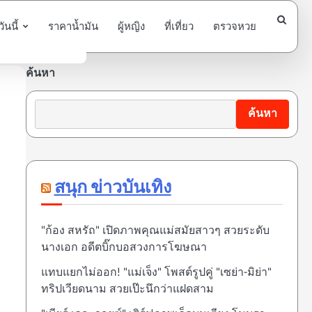
นนี้
ราคาน้ำมัน
ผู้หญิง
ที่เที่ยว
ตรวจหวย
ค้นหา
ค้นหา
สนุก ข่าวบันเทิง
"ก้อง สหรัถ" เปิดภาพคุณแม่สมัยสาวๆ สวยระดับ
นางเอก อดีตบิ๊กบอสวงการโฆษณา
แทบแยกไม่ออก! "แม่เจ็ง" โพสต์รูปคู่ "เซย่า-มิย่า"
ทริปเวียดนาม สวยเป๊ะนึกว่าแฝดสาม