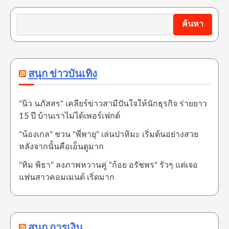
ค้นหา
สนุก ข่าวบันเทิง
"นิว นภัสสร" เคลียร์ข่าวสามีปันใจให้นักธุรกิจ ร่ายยาว
15 ปี บ้านเราไม่ได้เพอร์เฟกต์
"น้องเกล" ชวน "พี่พายุ" เล่นปาหิมะ เริ่มต้นอย่างสวย
หลังจากนั้นคือเอ็นดูมาก
"ทิม พิธา" ลงภาพหวานคู่ "ก้อย อรัชพร" รัวๆ แต่เจอ
แฟนสาวคอมเมนต์ เริ่ดมาก
สนุก การเงิน