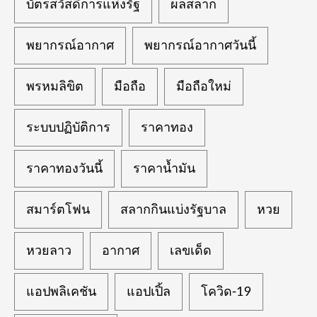
บัตรสวัสดิการแห่งรัฐ
ผลสลาก
พยากรณ์อากาศ
พยากรณ์อากาศวันนี้
พรหมลิขิต
มือถือ
มือถือใหม่
ระบบปฏิบัติการ
ราคาทอง
ราคาทองวันนี้
ราคาน้ำมัน
สมาร์ตโฟน
สลากกินแบ่งรัฐบาล
หวย
หวยลาว
อากาศ
เลขเด็ด
แอปพลิเคชัน
แอปเปิ้ล
โควิด-19