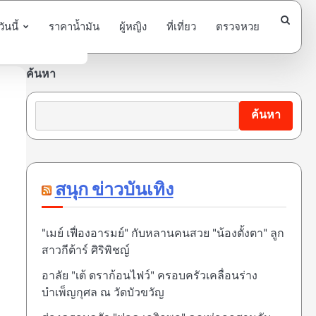
นนี้
ราคาน้ำมัน
ผู้หญิง
ที่เที่ยว
ตรวจหวย
ค้นหา
ค้นหา
สนุก ข่าวบันเทิง
"เมย์ เฟื่องอารมย์" กับหลานคนสวย "น้องตั้งตา" ลูก
สาวกีต้าร์ ศิริพิชญ์
อาลัย "เต้ ดราก้อนไฟว์" ครอบครัวเคลื่อนร่าง
บำเพ็ญกุศล ณ วัดบัวขวัญ