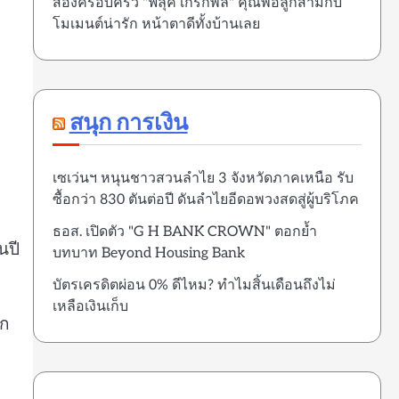
ส่องครอบครัว "ฟลุค เกริกพล" คุณพ่อลูกสามกับ
โมเมนต์น่ารัก หน้าตาดีทั้งบ้านเลย
สนุก การเงิน
เซเว่นฯ หนุนชาวสวนลำไย 3 จังหวัดภาคเหนือ รับ
ซื้อกว่า 830 ตันต่อปี ดันลำไยอีดอพวงสดสู่ผู้บริโภค
ธอส. เปิดตัว "G H BANK CROWN" ตอกย้ำ
นปี
บทบาท Beyond Housing Bank
บัตรเครดิตผ่อน 0% ดีไหม? ทำไมสิ้นเดือนถึงไม่
เหลือเงินเก็บ
อก