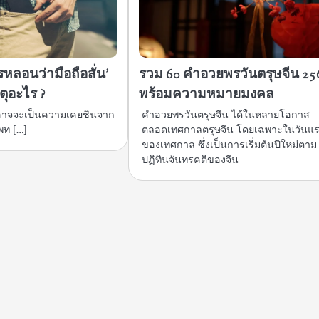
ารหลอนว่ามือถือสั่น’
รวม 60 คำอวยพรวันตรุษจีน 25
ุอะไร ?
พร้อมความหมายมงคล
ี่อาจจะเป็นความเคยชินจาก
คำอวยพรวันตรุษจีน ได้ในหลายโอกาส
พท […]
ตลอดเทศกาลตรุษจีน โดยเฉพาะในวันแ
ของเทศกาล ซึ่งเป็นการเริ่มต้นปีใหม่ตาม
ปฏิทินจันทรคติของจีน