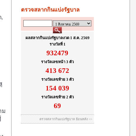
ด,
ี
วาม
่
ม