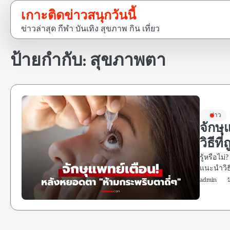
Skip
เกาะติดข่าวสนุกวันนี้
to
ข่าวล่าสุด กีฬา บันเทิง สุขภาพ กิน เที่ยว
content
ป้ายกำกับ:
สุขภาพตา
ข่าว
จักษ
วิธีที
รู้หรือไม
แนะนำวิธ
admin