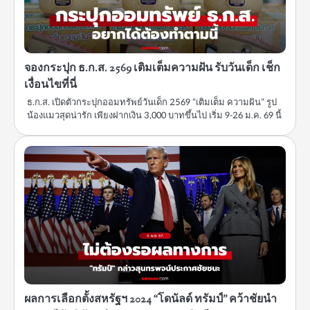
จองกระปุก ธ.ก.ส. 2569 เติมเต็มความฝัน รับวันเด็ก เช็ก
เงื่อนไขที่นี่
ธ.ก.ส. เปิดตัวกระปุกออมทรัพย์วันเด็ก 2569 “เติมเต็ม ความฝัน” รูป
น้องแมวสุดน่ารัก เพียงฝากเงิน 3,000 บาทขึ้นไป เริ่ม 9-26 ม.ค. 69 นี้
ผลการเลือกตั้งสหรัฐฯ 2024 “โดนัลด์ ทรัมป์” คว้าชัยนำ