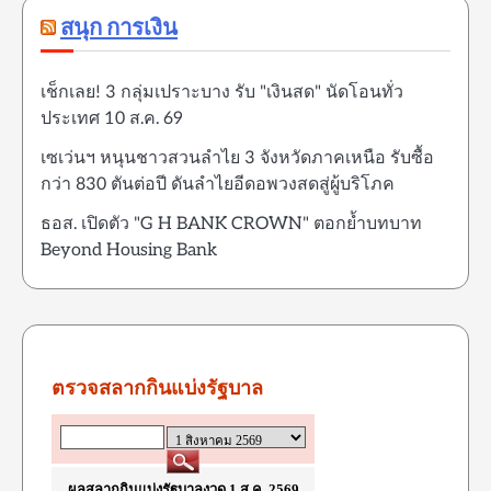
สนุก การเงิน
เช็กเลย! 3 กลุ่มเปราะบาง รับ "เงินสด" นัดโอนทั่ว
ประเทศ 10 ส.ค. 69
เซเว่นฯ หนุนชาวสวนลำไย 3 จังหวัดภาคเหนือ รับซื้อ
กว่า 830 ตันต่อปี ดันลำไยอีดอพวงสดสู่ผู้บริโภค
ธอส. เปิดตัว "G H BANK CROWN" ตอกย้ำบทบาท
Beyond Housing Bank