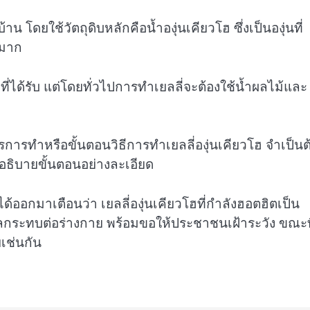
 โดยใช้วัตถุดิบหลักคือน้ำองุ่นเคียวโฮ ซึ่งเป็นองุ่นที่
มมาก
ที่ได้รับ แต่โดยทั่วไปการทำเยลลี่จะต้องใช้น้ำผลไม้และ
การทำหรือขั้นตอนวิธีการทำเยลลี่องุ่นเคียวโฮ จำเป็นต
รอธิบายขั้นตอนอย่างละเอียด
ด้ออกมาเตือนว่า เยลลี่องุ่นเคียวโฮที่กำลังฮอตฮิตเป็น
งผลกระทบต่อร่างกาย พร้อมขอให้ประชาชนเฝ้าระวัง ขณะท
เช่นกัน