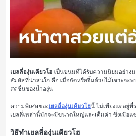
เยลลี่องุ่นเคียวโฮ
เป็นขนมที่ได้รับความนิยมอย่างมา
สัมผัสที่น่าสนใจ คือ เมื่อกัดหรือจิ้มด้วยไม้เจาะ
สดชื่นของน้ำองุ่น
ความพิเศษของ
เยลลี่องุ่นเคียวโฮ
นี้ ไม่เพียงแต่อยู
เยลลี่เหล่านี้มักจะมีขนาดใหญ่และเต็มคำ ซึ่งเมื่อแช่
วิธีทำเยลลี่องุ่นเคียวโฮ