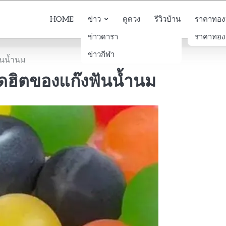
HOME
ข่าว
ดูดวง
รีวิวบ้าน
ราคาทองวั
ข่าวดารา
ราคาทอง
ข่าวกีฬา
ฟันน้ำนม
มสุดฮิตของแก๊งฟันน้ำนม