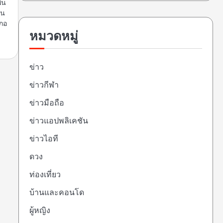
้น
ยน
เภอ
หมวดหมู่
ข่าว
ข่าวกีฬา
ข่าวมือถือ
ข่าวแอปพลิเคชัน
ข่าวไอที
ดวง
ท่องเที่ยว
บ้านและคอนโด
ผู้หญิง