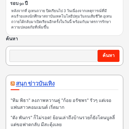
รอบ 90 ปี
หลังจากที่ อุเทนถวาย ปิดเรียนไป 3 วันเนื่องจากเหตุการณ์ที่มี
คนร้ายแทงนักศึกษาสถาบันเทคโนโลยีปทุมวันจนเสียชีวิต อุเทน
ถวายได้กลับมาเปิดเรียนอีกครั้งในวันนี้ พร้อมกับมาตรการรักษา
ความปลอดภัยที่เพิ่มขึ้น
ค้นหา
ค้นหา
สนุก ข่าวบันเทิง
"ทิม พิธา" ลงภาพหวานคู่ "ก้อย อรัชพร" รัวๆ แต่เจอ
แฟนสาวคอมเมนต์ เริ่ดมาก
"ดัง พันกร" ก็ไม่รอด! ย้อนเล่าถึงบ้านรวยก็ยังโดนบูลลี่
แต่ขอฟาดกลับ มีสะดุ้งเลย