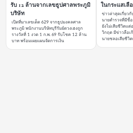
รับ 12 ล้านจากเลขธูปศาลพระภูมิ
ในกระแสเลือด
บริษัท
ข่าวล่าสุดเกี่ยว
นายตำรวจที่มีชื่
เปิดที่มาเลขเด็ด 629 จากธูปมงคลศาล
ยังไม่เสียชีวิตแต
พระภูมิ พนักงานบริษัทบุรีรัมย์ดวงเฮงถูก
วิกฤต มีข่าวลือเก
รางวัลที่ 1 งวด 1 ก.พ. 69 รับโชค 12 ล้าน
นายชลอเสียชีวิต
บาท พร้อมเผยแผนจัดการเงิน