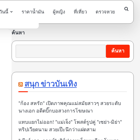
นนี้
ราคาน้ำมัน
ผู้หญิง
ที่เที่ยว
ตรวจหวย
ค้นหา
ค้นหา
สนุก ข่าวบันเทิง
"ก้อง สหรัถ" เปิดภาพคุณแม่สมัยสาวๆ สวยระดับ
นางเอก อดีตบิ๊กบอสวงการโฆษณา
แทบแยกไม่ออก! "แม่เจ็ง" โพสต์รูปคู่ "เซย่า-มิย่า"
ทริปเวียดนาม สวยเป๊ะนึกว่าแฝดสาม