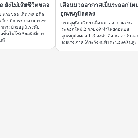
 ยังไม่เสียชีวิตชลอ
เตือนมวลอากาศเย็นระลอกใหม
อุณหภูมิลดลง
กับ นายชลอ เกิดเทศ อดีต
อเสียง มีการรายงานว่าเขา
กรมอุตุนิยมวิทยาเตือนมวลอากาศเย็น
่อาการป่วยอยู่ในระดับ
ระลอกใหม่ 2 ก.พ. 69 ทำไทยตอนบน
ิดขึ้นในโซเชียลมีเดียว่า
อุณหภูมิลดลง 1-3 องศา อีสาน-ตะวันออ
แล้
ลมแรง ภาคใต้ระวังฝนฟ้าคะนองคลื่นสูง