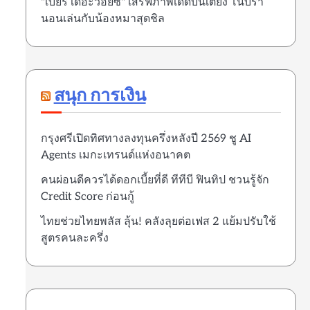
"เบียร์ เดอะวอยซ์" เสิร์ฟภาพเด็ดบนเตียง โนบรา
นอนเล่นกับน้องหมาสุดชิล
สนุก การเงิน
กรุงศรีเปิดทิศทางลงทุนครึ่งหลังปี 2569 ชู AI
Agents เมกะเทรนด์แห่งอนาคต
คนผ่อนดีควรได้ดอกเบี้ยที่ดี ทีทีบี ฟินทิป ชวนรู้จัก
Credit Score ก่อนกู้
ไทยช่วยไทยพลัส ลุ้น! คลังลุยต่อเฟส 2 แย้มปรับใช้
สูตรคนละครึ่ง