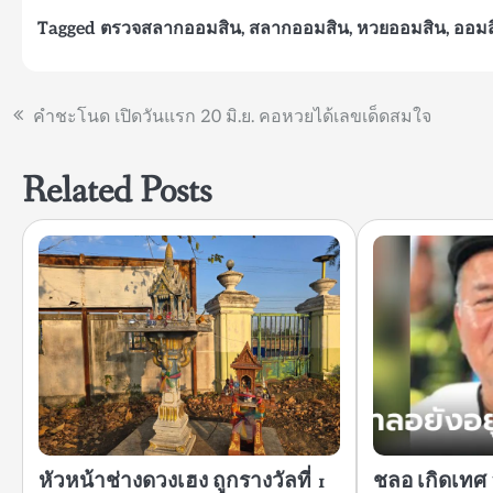
Tagged
ตรวจสลากออมสิน
,
สลากออมสิน
,
หวยออมสิน
,
ออมส
แนะแนว
คำชะโนด เปิดวันแรก 20 มิ.ย. คอหวยได้เลขเด็ดสมใจ
เรื่อง
Related Posts
หัวหน้าช่างดวงเฮง ถูกรางวัลที่ 1
ชลอ เกิดเทศ 