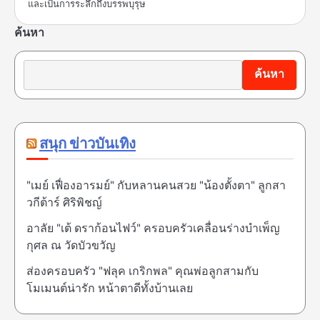
และเป็นการระลึกถึงบรรพบุรุษ
ค้นหา
ค้นหา
สนุก ข่าวบันเทิง
"เมย์ เฟื่องอารมย์" กับหลานคนสวย "น้องตั้งตา" ลูกสา
วกีต้าร์ ศิริพิชญ์
อาลัย "เต้ ดราก้อนไฟว์" ครอบครัวเคลื่อนร่างบำเพ็ญ
กุศล ณ วัดบัวขวัญ
ส่องครอบครัว "ฟลุค เกริกพล" คุณพ่อลูกสามกับ
โมเมนต์น่ารัก หน้าตาดีทั้งบ้านเลย