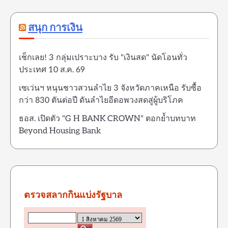
สนุก การเงิน
เช็กเลย! 3 กลุ่มเปราะบาง รับ "เงินสด" นัดโอนทั่ว
ประเทศ 10 ส.ค. 69
เซเว่นฯ หนุนชาวสวนลำไย 3 จังหวัดภาคเหนือ รับซื้อ
กว่า 830 ตันต่อปี ดันลำไยอีดอพวงสดสู่ผู้บริโภค
ธอส. เปิดตัว "G H BANK CROWN" ตอกย้ำบทบาท
Beyond Housing Bank