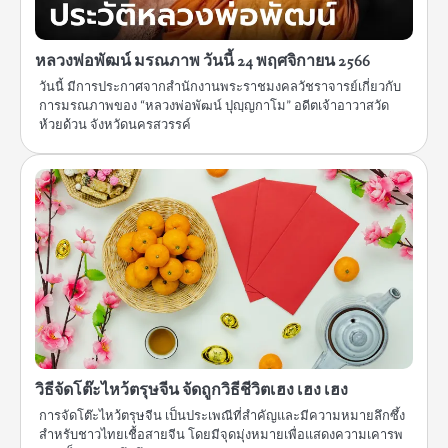
หลวงพ่อพัฒน์ มรณภาพ วันนี้ 24 พฤศจิกายน 2566
วันนี้ มีการประกาศจากสำนักงานพระราชมงคลวัชราจารย์เกี่ยวกับ
การมรณภาพของ “หลวงพ่อพัฒน์ ปุญฺญกาโม” อดีตเจ้าอาวาสวัด
ห้วยด้วน จังหวัดนครสวรรค์
วิธีจัดโต๊ะไหว้ตรุษจีน จัดถูกวิธีชีวิตเฮง เฮง เฮง
การจัดโต๊ะไหว้ตรุษจีน เป็นประเพณีที่สำคัญและมีความหมายลึกซึ้ง
สำหรับชาวไทยเชื้อสายจีน โดยมีจุดมุ่งหมายเพื่อแสดงความเคารพ