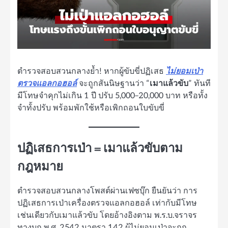
ตำรวจสอบสวนกลางย้ำ! หากผู้ขับขี่ปฏิเสธ
ไม่ยอมเป่า
ตรวจแอลกอฮอล์
จะถูกสันนิษฐานว่า “
เมาแล้วขับ
” ทันที
มีโทษจำคุกไม่เกิน 1 ปี ปรับ 5,000–20,000 บาท หรือทั้ง
จำทั้งปรับ พร้อมพักใช้หรือเพิกถอนใบขับขี่
ปฏิเสธการเป่า = เมาแล้วขับตาม
กฎหมาย
ตำรวจสอบสวนกลางโพสต์ผ่านเฟซบุ๊ก ยืนยันว่า การ
ปฏิเสธการเป่าเครื่องตรวจแอลกอฮอล์ เท่ากับมีโทษ
เช่นเดียวกับเมาแล้วขับ โดยอ้างอิงตาม พ.ร.บ.จราจร
ทางบก พ.ศ. 2542 มาตรา 142 ผู้ไม่ยอมเป่าจะถูก