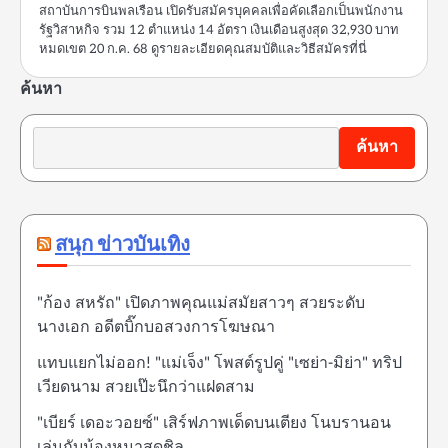
สถาบันการบินพลเรือน เปิดรับสมัครบุคคลเพื่อคัดเลือกเป็นพนักงาน
รัฐวิสาหกิจ รวม 12 ตำแหน่ง 14 อัตรา เงินเดือนสูงสุด 32,930 บาท
หมดเขต 20 ก.ค. 68 ดูรายละเอียดคุณสมบัติและวิธีสมัครที่นี่
ค้นหา
ค้นหา
สนุก ข่าวบันเทิง
"ก้อง สหรัถ" เปิดภาพคุณแม่สมัยสาวๆ สวยระดับ
นางเอก อดีตบิ๊กบอสวงการโฆษณา
แทบแยกไม่ออก! "แม่เจ็ง" โพสต์รูปคู่ "เซย่า-มิย่า" ทริป
เวียดนาม สวยเป๊ะนึกว่าแฝดสาม
"เบียร์ เดอะวอยซ์" เสิร์ฟภาพเด็ดบนเตียง โนบรานอน
เล่นกับน้องหมาสุดชิล