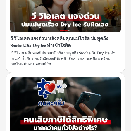
วี วิโอเลต แจงด่วน หลังคลิปคุณแม่ไวรัล ปมพูดถึง
Smoke และ Dry Ice ทำเข้าใจผิด
วี วิโอเลต ชี้แจงคลิปคุณแม่ไวรัล ปมพูดถึง Smoke กับ Dry Ice ทำ
คนเข้าใจผิด ยอมรับผิดเองที่ตัดคลิปสื่อสารคลาดเคลื่อน พร้อม
ขอโทษทีมงานคอนเสิร์ต