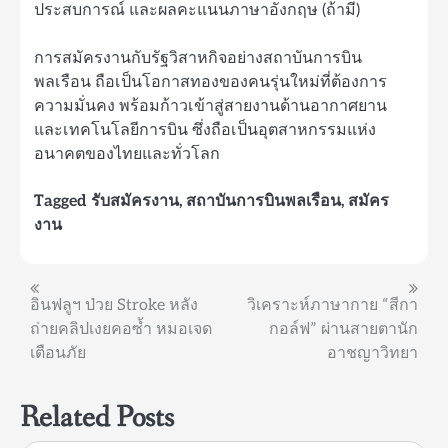
ประสบการณ์ และผลคะแนนภาษาอังกฤษ (ถ้ามี)
การสมัครงานกับรัฐวิสาหกิจอย่างสถาบันการบิน
พลเรือน ถือเป็นโอกาสทองของคนรุ่นใหม่ที่ต้องการ
ความมั่นคง พร้อมก้าวเข้าสู่สายงานด้านอากาศยาน
และเทคโนโลยีการบิน ซึ่งถือเป็นอุตสาหกรรมแห่ง
อนาคตของไทยและทั่วโลก
Tagged
รับสมัครงาน
,
สถาบันการบินพลเรือน
,
สมัคร
งาน
แนะแนว
อินฟลูฯ ป่วย Stroke หลัง
วิเคราะห์ภาษากาย “สีกา
ถ่ายคลิปเงยคอซ้ำ หมอเจด
กอล์ฟ” ผ่านสายตานัก
เรื่อง
เตือนภัย
อาชญาวิทยา
Related Posts