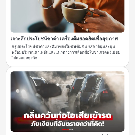
เจาะลึกประโยชน์ชาดำ เครื่องดื่มยอดฮิตเพื่อสุขภาพ
สรุปประโยชน์ชาดำและที่มาของใบชาเข้มข้น รสชาตินุ่มละมุน
พร้อมปริมาณคาเฟอีนและแนวทางการเลือกซื้อใบชาเกรดพรีเมียม
ไปต่อยอดธุรกิจ