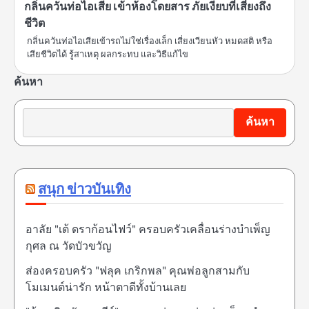
กลิ่นควันท่อไอเสีย เข้าห้องโดยสาร ภัยเงียบที่เสี่ยงถึง
ชีวิต
กลิ่นควันท่อไอเสียเข้ารถไม่ใช่เรื่องเล็ก เสี่ยงเวียนหัว หมดสติ หรือ
เสียชีวิตได้ รู้สาเหตุ ผลกระทบ และวิธีแก้ไข
ค้นหา
ค้นหา
สนุก ข่าวบันเทิง
อาลัย "เต้ ดราก้อนไฟว์" ครอบครัวเคลื่อนร่างบำเพ็ญ
กุศล ณ วัดบัวขวัญ
ส่องครอบครัว "ฟลุค เกริกพล" คุณพ่อลูกสามกับ
โมเมนต์น่ารัก หน้าตาดีทั้งบ้านเลย