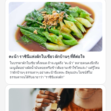
คะน้า ราชินีแห่งผักใบเขียว ผักบ้านๆ ที่ดีต่อใจ
ในบรรดาผักใบเขียวทั้งหมด ถ้าจะพูดถึง “คะน้า” หลายคนคงนึกถึง
เมนูเด็ดอย่างผัดน้ำมันหอยหรือข้าวต้มยามเช้าใช่ไหมล่ะ? แต่รู้ไหม
ว่าผักบ้านๆ ธรรมดาๆ อย่างคะน้านี่แหละ มีคุณประโยชน์ที่ไม่
ธรรมดาจนได้รับฉายาว่า “ราชินีแห่งผัก”