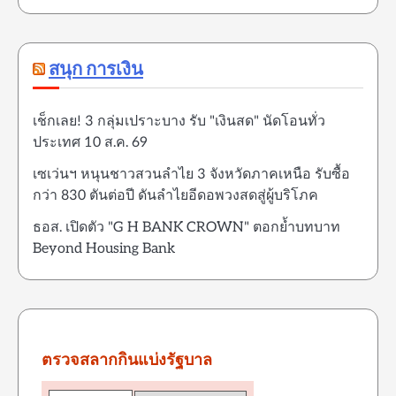
สนุก การเงิน
เช็กเลย! 3 กลุ่มเปราะบาง รับ "เงินสด" นัดโอนทั่ว
ประเทศ 10 ส.ค. 69
เซเว่นฯ หนุนชาวสวนลำไย 3 จังหวัดภาคเหนือ รับซื้อ
กว่า 830 ตันต่อปี ดันลำไยอีดอพวงสดสู่ผู้บริโภค
ธอส. เปิดตัว "G H BANK CROWN" ตอกย้ำบทบาท
Beyond Housing Bank