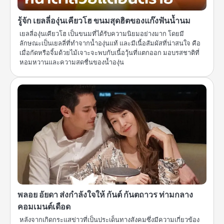
รู้จัก เยลลี่องุ่นเคียวโฮ ขนมสุดฮิตของแก๊งฟันน้ำนม
เยลลี่องุ่นเคียวโฮ เป็นขนมที่ได้รับความนิยมอย่างมาก โดยมี
ลักษณะเป็นเยลลี่ที่ทำจากน้ำองุ่นแท้ และมีเนื้อสัมผัสที่น่าสนใจ คือ
เมื่อกัดหรือจิ้มด้วยไม้เจาะจะพบกับเนื้อวุ้นที่แตกออก มอบรสชาติที่
หอมหวานและความสดชื่นของน้ำองุ่น
พลอย อัยดา ส่งกำลังใจให้ กันต์ กันตถาวร ท่ามกลาง
คอมเมนต์เดือด
หลังจากเกิดกระแสข่าวที่เป็นประเด็นทางสังคมซึ่งมีความเกี่ยวข้อง