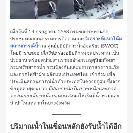
เมื่อวันที่ 14 กรกฎาคม 2568 กรมชลประทานจัด
ประชุมคณะอนุกรรมการติดตามและ
วิเคราะห์แนวโน้ม
สถานการณ์น้ำ
ณ ศูนย์ปฏิบัติการน้ำอัจฉริยะ (SWOC)
โดยมี
นายเดช เล็กวิชัย
รองอธิบดีกรมชลประทาน เป็น
ประธาน พร้อมหน่วยงานร่วมอย่างกรมอุตุนิยมวิทยา
กรมทรัพยากรน้ำ กรมป้องกันและบรรเทาสาธารณภัย
และการไฟฟ้าฝ่ายผลิตแห่งประเทศไทย เข้าร่วม เพื่อ
ประเมินสถานการณ์น้ำทั่วประเทศในช่วงฤดูฝน ซึ่งจาก
ข้อมูลล่าสุด พบว่า
มีฝนตกหนักในภาคเหนือและภาค
ตะวันออกเฉียงเหนือตอนบน
ส่งผลให้เริ่มมีน้ำท่วมและ
น้ำป่าไหลหลากในบางจังหวัด
ปริมาณน้ำในเขื่อนหลักยังรับน้ำได้อีก