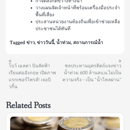
กำจัดสิ่งกีดขวางทางน้ำ
วางแผนจัดเจ้าหน้าที่พร้อมเครื่องมือประจำ
พื้นที่เสี่ยง
ประสานหน่วยงานท้องถิ่นเพื่อเข้าช่วยเหลือ
ประชาชนได้ทันที
Tagged
ข่าว
,
ข่าววันนี้
,
น้ำท่วม
,
สถานการณ์น้ำ
แนะแนว
โบว์ เมลดา บินลัดฟ้า
ชลประทานอุตรดิตถ์แจงข่าว
เรียนต่ออังกฤษ เปิดภาพ
น้ำท่วม 600 ล้านลบ.ม.ไม่เป็น
เรื่อง
แรกเซอร์ไพรส์! เจอบิ
ความจริง – เป็น “น้ำไหลผ่าน”
วกิ้น
Related Posts