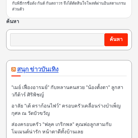
กับพิธีกรชื่อดัง กันต์ กันตถาวร จึงได้ตัดสินใจโพสต์ผ่านอินสตาแกรม
ส่วนตัว
ค้นหา
ค้นหา
สนุก ข่าวบันเทิง
"เมย์ เฟื่องอารมย์" กับหลานคนสวย "น้องตั้งตา" ลูกสา
วกีต้าร์ ศิริพิชญ์
อาลัย "เต้ ดราก้อนไฟว์" ครอบครัวเคลื่อนร่างบำเพ็ญ
กุศล ณ วัดบัวขวัญ
ส่องครอบครัว "ฟลุค เกริกพล" คุณพ่อลูกสามกับ
โมเมนต์น่ารัก หน้าตาดีทั้งบ้านเลย