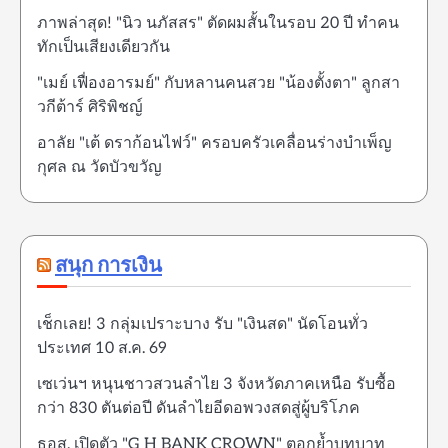
ภาพล่าสุด! "นิว นภัสสร" ตัดผมสั้นในรอบ 20 ปี ทำคน
ทักเป็นเสียงเดียวกัน
"เมย์ เฟื่องอารมย์" กับหลานคนสวย "น้องตั้งตา" ลูกสา
วกีต้าร์ ศิริพิชญ์
อาลัย "เต้ ดราก้อนไฟว์" ครอบครัวเคลื่อนร่างบำเพ็ญ
กุศล ณ วัดบัวขวัญ
สนุก การเงิน
เช็กเลย! 3 กลุ่มเปราะบาง รับ "เงินสด" นัดโอนทั่ว
ประเทศ 10 ส.ค. 69
เซเว่นฯ หนุนชาวสวนลำไย 3 จังหวัดภาคเหนือ รับซื้อ
กว่า 830 ตันต่อปี ดันลำไยอีดอพวงสดสู่ผู้บริโภค
ธอส. เปิดตัว "G H BANK CROWN" ตอกย้ำบทบาท