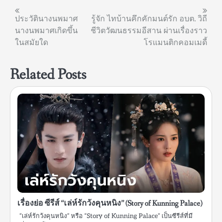
แนะแนว
ประวัตินางนพมาศ
รู้จัก ไทบ้านคึกคักมนต์รัก อบต. วิถี
นางนพมาศเกิดขึ้น
ชีวิตวัฒนธรรมอีสาน ผ่านเรื่องราว
เรื่อง
ในสมัยใด
โรแมนติกคอมเมดี้
Related Posts
เรื่องย่อ ซีรีส์ “เล่ห์รักวังคุนหนิง” (Story of Kunning Palace)
“เล่ห์รักวังคุนหนิง” หรือ “Story of Kunning Palace” เป็นซีรีส์ที่มี