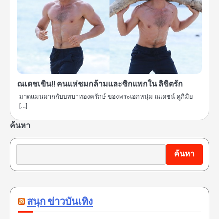
ณเดชเขิน!! คนแห่ชมกล้ามและซิกแพกใน ลิขิตรัก
มาดแมนมากกับบทบาทองครักษ์ ของพระเอกหนุ่ม ณเดชน์ คูกิมิย
[…]
ค้นหา
ค้นหา
สนุก ข่าวบันเทิง