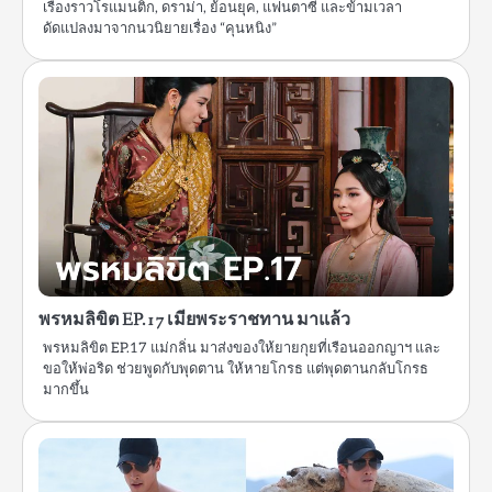
เรื่องราวโรแมนติก, ดราม่า, ย้อนยุค, แฟนตาซี และข้ามเวลา
ดัดแปลงมาจากนวนิยายเรื่อง “คุนหนิง”
พรหมลิขิต EP.17 เมียพระราชทาน มาแล้ว
พรหมลิขิต EP.17 แม่กลิ่น มาส่งของให้ยายกุยที่เรือนออกญาฯ และ
ขอให้พ่อริด ช่วยพูดกับพุดตาน ให้หายโกรธ แต่พุดตานกลับโกรธ
มากขึ้น