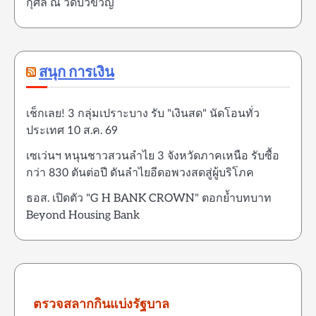
กุศล ณ วัดบัวขวัญ
สนุก การเงิน
เช็กเลย! 3 กลุ่มเปราะบาง รับ "เงินสด" นัดโอนทั่ว
ประเทศ 10 ส.ค. 69
เซเว่นฯ หนุนชาวสวนลำไย 3 จังหวัดภาคเหนือ รับซื้อ
กว่า 830 ตันต่อปี ดันลำไยอีดอพวงสดสู่ผู้บริโภค
ธอส. เปิดตัว "G H BANK CROWN" ตอกย้ำบทบาท
Beyond Housing Bank