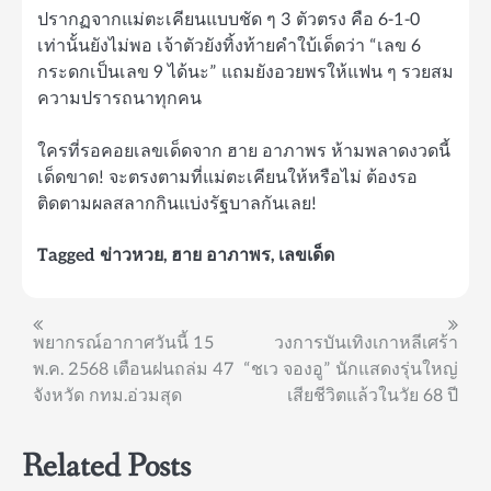
ปรากฏจากแม่ตะเคียนแบบชัด ๆ 3 ตัวตรง คือ 6-1-0
เท่านั้นยังไม่พอ เจ้าตัวยังทิ้งท้ายคำใบ้เด็ดว่า “เลข 6
กระดกเป็นเลข 9 ได้นะ” แถมยังอวยพรให้แฟน ๆ รวยสม
ความปรารถนาทุกคน
ใครที่รอคอยเลขเด็ดจาก ฮาย อาภาพร ห้ามพลาดงวดนี้
เด็ดขาด! จะตรงตามที่แม่ตะเคียนให้หรือไม่ ต้องรอ
ติดตามผลสลากกินแบ่งรัฐบาลกันเลย!
Tagged
ข่าวหวย
,
ฮาย อาภาพร
,
เลขเด็ด
แนะแนว
พยากรณ์อากาศวันนี้ 15
วงการบันเทิงเกาหลีเศร้า
พ.ค. 2568 เตือนฝนถล่ม 47
“ชเว จองอู” นักแสดงรุ่นใหญ่
เรื่อง
จังหวัด กทม.อ่วมสุด
เสียชีวิตแล้วในวัย 68 ปี
Related Posts