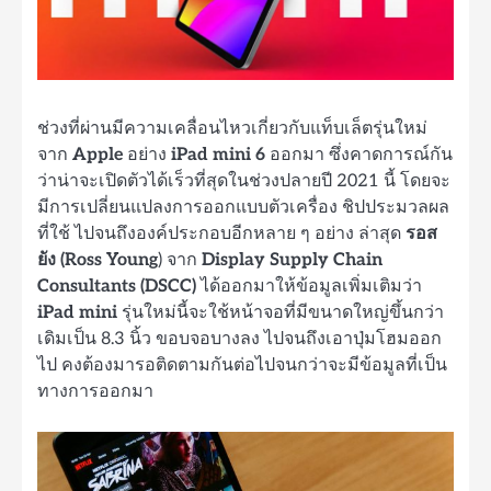
ช่วงที่ผ่านมีความเคลื่อนไหวเกี่ยวกับแท็บเล็ตรุ่นใหม่
จาก
Apple
อย่าง
iPad mini 6
ออกมา ซึ่งคาดการณ์กัน
ว่าน่าจะเปิดตัวได้เร็วที่สุดในช่วงปลายปี 2021 นี้ โดยจะ
มีการเปลี่ยนแปลงการออกแบบตัวเครื่อง ชิปประมวลผล
ที่ใช้ ไปจนถึงองค์ประกอบอีกหลาย ๆ อย่าง ล่าสุด
รอส
ยัง (Ross Young
) จาก
Display Supply Chain
Consultants (DSCC)
ได้ออกมาให้ข้อมูลเพิ่มเติมว่า
iPad mini
รุ่นใหม่นี้จะใช้หน้าจอที่มีขนาดใหญ่ขึ้นกว่า
เดิมเป็น 8.3 นิ้ว ขอบจอบางลง ไปจนถึงเอาปุ่มโฮมออก
ไป คงต้องมารอติดตามกันต่อไปจนกว่าจะมีข้อมูลที่เป็น
ทางการออกมา