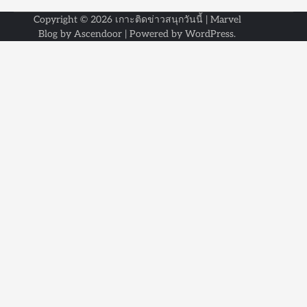
Copyright © 2026
เกาะติดข่าวสนุกวันนี้
| Marvel
Blog by
Ascendoor
| Powered by
WordPress
.