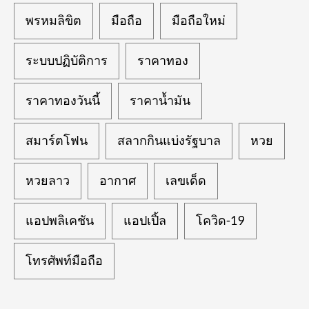
พรหมลิขิต
มือถือ
มือถือใหม่
ระบบปฏิบัติการ
ราคาทอง
ราคาทองวันนี้
ราคาน้ำมัน
สมาร์ตโฟน
สลากกินแบ่งรัฐบาล
หวย
หวยลาว
อากาศ
เลขเด็ด
แอปพลิเคชัน
แอปเปิ้ล
โควิด-19
โทรศัพท์มือถือ