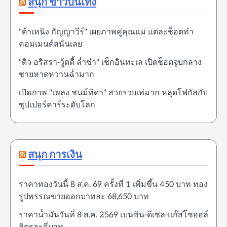
สนุก ข่าวบันเทิง
"ต้าเหนิง กัญญาวีร์" เผยภาพคู่คุณแม่ แต่ละช็อตทำ
คอมเมนต์สนั่นเลย
"ดิว อริสรา-วู้ดดี้ ล่ำซำ" เช็กอินทะเล เปิดช็อตจูบกลาง
ชายหาดหวานฉ่ำมาก
เปิดภาพ "เพลง ชนม์ทิดา" สวยรวยเท่มาก หลุดโฟกัสกับ
ซุปเปอร์คาร์ระดับโลก
สนุก การเงิน
ราคาทองวันนี้ 8 ส.ค. 69 ครั้งที่ 1 เพิ่มขึ้น 450 บาท ทอง
รูปพรรณขายออกบาทละ 68,650 บาท
ราคาน้ำมันวันที่ 8 ส.ค. 2569 เบนซิน-ดีเซล-แก๊สโซฮอล์