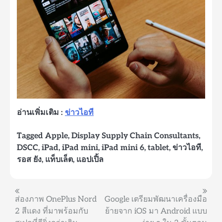
อ่านเพิ่มเติม :
ข่าวไอที
Tagged
Apple
,
Display Supply Chain Consultants
,
DSCC
,
iPad
,
iPad mini
,
iPad mini 6
,
tablet
,
ข่าวไอที
,
รอส ยัง
,
แท็บเล็ต
,
แอปเปิ้ล
แนะแนว
ส่องภาพ OnePlus Nord
Google เตรียมพัฒนาเครื่องมือ
2 สีแดง ที่มาพร้อมกับ
ย้ายจาก iOS มา Android แบบ
เรื่อง