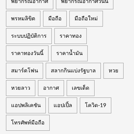
พยากรณ์อากาศ
พยากรณ์อากาศวันนี้
พรหมลิขิต
มือถือ
มือถือใหม่
ระบบปฏิบัติการ
ราคาทอง
ราคาทองวันนี้
ราคาน้ำมัน
สมาร์ตโฟน
สลากกินแบ่งรัฐบาล
หวย
หวยลาว
อากาศ
เลขเด็ด
แอปพลิเคชัน
แอปเปิ้ล
โควิด-19
โทรศัพท์มือถือ