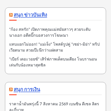
สนุก ข่าวบันเทิง
"ก้อง สหรัถ" เปิดภาพคุณแม่สมัยสาวๆ สวยระดับ
นางเอก อดีตบิ๊กบอสวงการโฆษณา
แทบแยกไม่ออก! "แม่เจ็ง" โพสต์รูปคู่ "เซย่า-มิย่า" ทริป
เวียดนาม สวยเป๊ะนึกว่าแฝดสาม
"เบียร์ เดอะวอยซ์" เสิร์ฟภาพเด็ดบนเตียง โนบรานอน
เล่นกับน้องหมาสุดชิล
สนุก การเงิน
ราคาน้ำมันพรุ่งนี้ 7 สิงหาคม 2569 เบนซิน ดีเซล ลิตร
ละกี่บาท