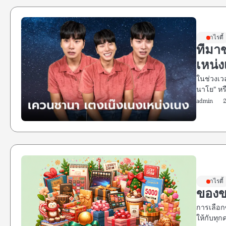
วาไรตี้
ที่ม
เหน่ง
ในช่วงเว
นาโย" ห
admin
วาไรตี้
ของข
การเลือก
ให้กับทุ