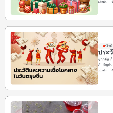
admin
วาไรตี้
ประวั
ชาวจีน ถ
สำคัญกับว
admin