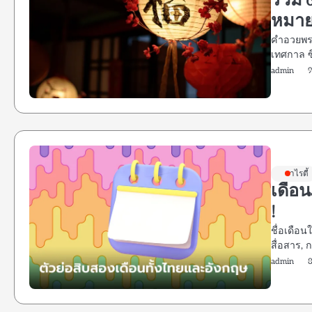
รวม 
หมา
คำอวยพร
เทศกาล ซึ
admin
9
วาไรตี้
เดือน
!
ชื่อเดือ
สื่อสาร,
admin
8