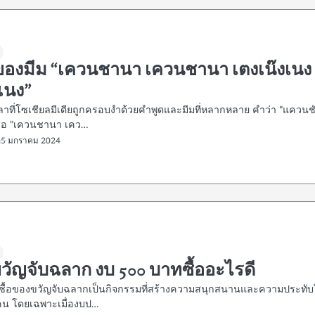
าของมีม “เควนชานา เควนชานา เตงเน๊งเนง
เนง”
ลาที่โซเชียลมีเดียถูกครอบงำด้วยคำพูดและมีมที่หลากหลาย คำว่า "แควนช
รือ "เควนชานา เคว…
25 มกราคม 2024
วัญจับฉลาก งบ 500 บาทซื้ออะไรดี
ซื้อของขวัญจับฉลากเป็นกิจกรรมที่สร้างความสนุกสนานและความประทับ
กคน โดยเฉพาะเมื่องบป…