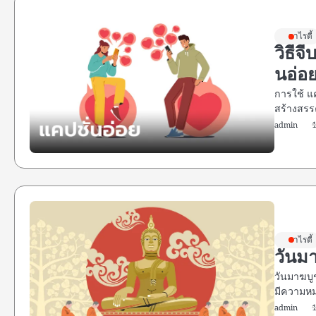
วาไรตี้
วิธีจ
นอ่อ
การใช้ แค
สร้างสรรค
admin
วาไรตี้
วันมา
วันมาฆบู
มีความหม
admin