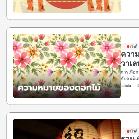
วาไรตี้
ความ
วาเล
การเลือก
กับคนพิเ
admin
วาไรตี้