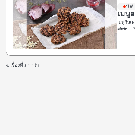
วาไรตี้
เมนูอ
เมนูกินเ
admin
แนะแนว
เรื่องที่เก่ากว่า
เรื่อง