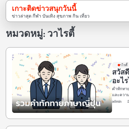
Skip
เกาะติดข่าวสนุกวันนี้
to
ข่าวล่าสุด กีฬา บันเทิง สุขภาพ กิน เที่ยว
content
หมวดหมู่:
วาไรตี้
วาไรตี้
สวัสด
อะไรไ
คำทักทาย
และความส
admin