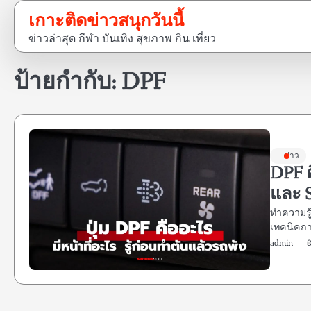
Skip
เกาะติดข่าวสนุกวันนี้
to
ข่าวล่าสุด กีฬา บันเทิง สุขภาพ กิน เที่ยว
content
ป้ายกำกับ:
DPF
ข่าว
DPF ค
และ S
ทำความรู้
เทคนิคกา
admin