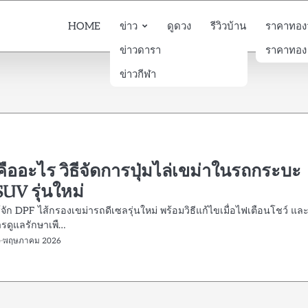
HOME
ข่าว
ดูดวง
รีวิวบ้าน
ราคาทองวั
ข่าวดารา
ราคาทอง
ข่าวกีฬา
ืออะไร วิธีจัดการปุ่มไล่เขม่าในรถกระบะ
UV รุ่นใหม่
จัก DPF ไส้กรองเขม่ารถดีเซลรุ่นใหม่ พร้อมวิธีแก้ไขเมื่อไฟเตือนโชว์ แล
รดูแลรักษาเพื…
8 พฤษภาคม 2026