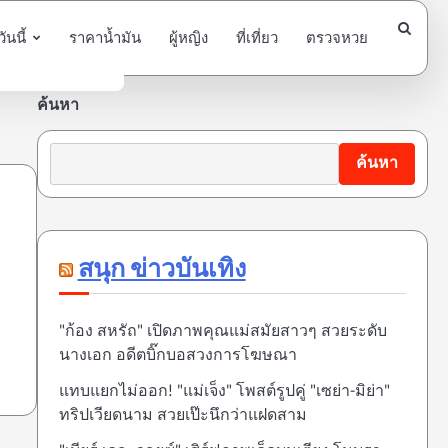
นนี้
ราคาน้ำมัน
ผู้หญิง
ที่เที่ยว
ตรวจหวย
ค้นหา
ค้นหา
สนุก ข่าวบันเทิง
"ก้อง สหรัถ" เปิดภาพคุณแม่สมัยสาวๆ สวยระดับ
นางเอก อดีตบิ๊กบอสวงการโฆษณา
แทบแยกไม่ออก! "แม่เจ็ง" โพสต์รูปคู่ "เซย่า-มิย่า"
ทริปเวียดนาม สวยเป๊ะนึกว่าแฝดสาม