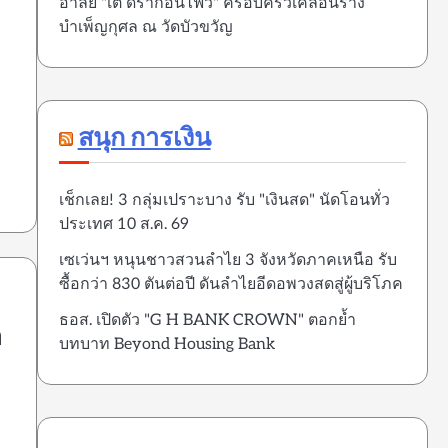
อาลัย "เต้ ดราก้อนไฟว์" ครอบครัวเคลื่อนร่าง
บำเพ็ญกุศล ณ วัดบัวขวัญ
สนุก การเงิน
เช็กเลย! 3 กลุ่มเปราะบาง รับ "เงินสด" นัดโอนทั่ว
ประเทศ 10 ส.ค. 69
เซเว่นฯ หนุนชาวสวนลำไย 3 จังหวัดภาคเหนือ รับ
ซื้อกว่า 830 ตันต่อปี ดันลำไยอีดอพวงสดสู่ผู้บริโภค
ธอส. เปิดตัว "G H BANK CROWN" ตอกย้ำ
อ
บทบาท Beyond Housing Bank