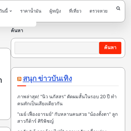
นนี้
ราคาน้ำมัน
ผู้หญิง
ที่เที่ยว
ตรวจหวย
ค้นหา
ค้นหา
สนุก ข่าวบันเทิง
า
ภาพล่าสุด! "นิว นภัสสร" ตัดผมสั้นในรอบ 20 ปี ทำ
คนทักเป็นเสียงเดียวกัน
"เมย์ เฟื่องอารมย์" กับหลานคนสวย "น้องตั้งตา" ลูก
สาวกีต้าร์ ศิริพิชญ์