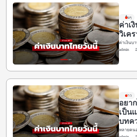
อื่นๆ
ค่าเง
วิเค
ค่าเงินบา
admin
ข่าว
อยากไ
เป็นแ
บทคว
หลายคนอา
admin